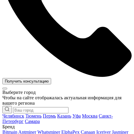
Получить консультацию
Выберите город
Чтобы на сайте отображалась актуальная информация для
вашего региона
Челябинск
Тюмень
Пермь
Казань
Уфа
Москва
Санкт-
Петербург
Самара
Бренд
Bitmain Antminer
Whatsminer
ElphaPex
Canaan
Iceriver
Jasminer