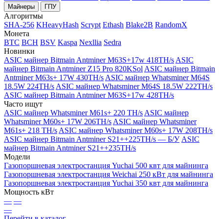
Майнеры
ГПУ
Алгоритмы
SHA-256
KHeavyHash
Scrypt
Ethash
Blake2B
RandomX
Монета
BTC
BCH
BSV
Kaspa
Nexllia
Sedra
Новинки
ASIC майнер Bitmain Antminer M63S+17w 418TH/s
ASIC
майнер Bitmain Antminer Z15 Pro 820KSol
ASIC майнер Bitmain
Antminer M63s+ 17W 430TH/s
ASIC майнер Whatsminer M64S
18.5W 224TH/s
ASIC майнер Whatsminer M64S 18.5W 222TH/s
ASIC майнер Bitmain Antminer M63S+17w 428TH/s
Часто ищут
ASIC майнер Whatsminer M61s+ 220 TH/s
ASIC майнер
Whatsminer M60s+ 17W 206TH/s
ASIC майнер Whatsminer
M61s+ 218 TH/s
ASIC майнер Whatsminer M60s+ 17W 208TH/s
ASIC майнер Bitmain Antminer S21++225TH/s — Б/У
ASIC
майнер Bitmain Antminer S21++235TH/s
Модели
Газопоршневая электростанция Yuchai 500 квт для майнинга
Газопоршневая электростанция Weichai 250 кВт для майнинга
Газопоршневая электростанция Yuchai 350 квт для майнинга
Мощность кВт
—
—
—
Перейти в каталог