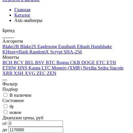
Главная
Каталог
Asic-майнеры
Бренд
Алгоритм
Blake2B
Blake2S
Eaglesong
Equihash
Ethash
Handshake
KHeavyHash
RandomX
Scrypt
SHA-256
Монеты
BCH
BCV
BEL
BSV
BTC
Bugna
CKB
DOGE
ETC
ETH
ETHW
HNS
Kaspa
LTC
Monero (XMR)
Nexllia
Sedra
Siacoin
XRB
XSH
XVG
ZEC
ZEN
Фильтр
Подбор
В наличии
Состояние
бу
новое
Диапазон цены, руб
от
до