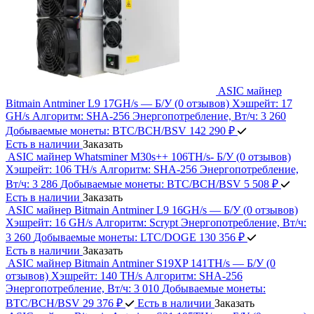
ASIC майнер
Bitmain Antminer L9 17GH/s — Б/У
(0 отзывов)
Хэшрейт:
17
GH/s
Алгоритм:
SHA‑256
Энергопотребление, Вт/ч:
3 260
Добываемые монеты:
BTC/BCH/BSV
142 290 ₽
Есть в наличии
Заказать
ASIC майнер Whatsminer M30s++ 106TH/s- Б/У
(0 отзывов)
Хэшрейт:
106 TH/s
Алгоритм:
SHA‑256
Энергопотребление,
Вт/ч:
3 286
Добываемые монеты:
BTC/BCH/BSV
5 508 ₽
Есть в наличии
Заказать
ASIC майнер Bitmain Antminer L9 16GH/s — Б/У
(0 отзывов)
Хэшрейт:
16 GH/s
Алгоритм:
Scrypt
Энергопотребление, Вт/ч:
3 260
Добываемые монеты:
LTC/DOGE
130 356 ₽
Есть в наличии
Заказать
ASIC майнер Bitmain Antminer S19XP 141TH/s — Б/У
(0
отзывов)
Хэшрейт:
140 TH/s
Алгоритм:
SHA‑256
Энергопотребление, Вт/ч:
3 010
Добываемые монеты:
BTC/BCH/BSV
29 376 ₽
Есть в наличии
Заказать