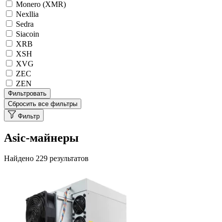
Monero (XMR)
Nexllia
Sedra
Siacoin
XRB
XSH
XVG
ZEC
ZEN
Фильтровать
Сбросить все фильтры
Фильтр
Asic-майнеры
Найдено 229 результатов