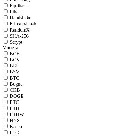
Equihash
Ethash
Handshake
KHeavyHash
RandomX
SHA-256
Scrypt
Монета
BCH
BCV
BEL
BSV
BTC
Bugna
CKB
DOGE
ETC
ETH
ETHW
HNS
Kaspa
LTC