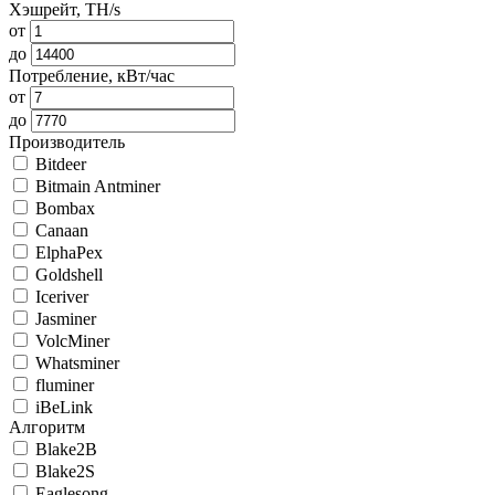
Хэшрейт, TH/s
от
до
Потребление, кВт/час
от
до
Производитель
Bitdeer
Bitmain Antminer
Bombax
Canaan
ElphaPex
Goldshell
Iceriver
Jasminer
VolcMiner
Whatsminer
fluminer
iBeLink
Алгоритм
Blake2B
Blake2S
Eaglesong