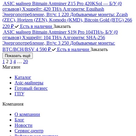
ASIC майнер Bitmain Antminer Z15 Pro 420KSol — Б/У
(0
отзывов)
Хэшрейт:
420 TH/s
Алгоритм:
Equihash
Энергопотребление, Вт/ч:
1 220
Добываемые монеты:
Zcash
(ZEC), Horizen (ZEN), Komodo (KMD), Bitcoin Gold (BTG)
266
220 ₽
Есть в наличии
Заказать
ASIC майнер Bitmain Antminer S19j Pro 104TH/s- Б/У
(0
отзывов)
Хэшрейт:
104 TH/s
Алгоритм:
SHA‑256
Энергопотребление, Вт/ч:
3 250
Добываемые монеты:
BTC/BCH/BSV
4 590 ₽
Есть в наличии
Заказать
Показать ещё
1
2
3
4
…
20
Магазин
Каталог
Asic-майнеры
Готовый бизнес
ГПУ
Компания
О компании
Блог
Новости
Сервис-центр