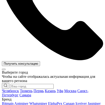
Получить консультацию
Выберите город
Чтобы на сайте отображалась актуальная информация для
вашего региона
Челябинск
Тюмень
Пермь
Казань
Уфа
Москва
Санкт-
Петербург
Самара
Бренд
Bitmain Antminer
Whatsminer
ElphaPex
Canaan
Iceriver
Jasminer