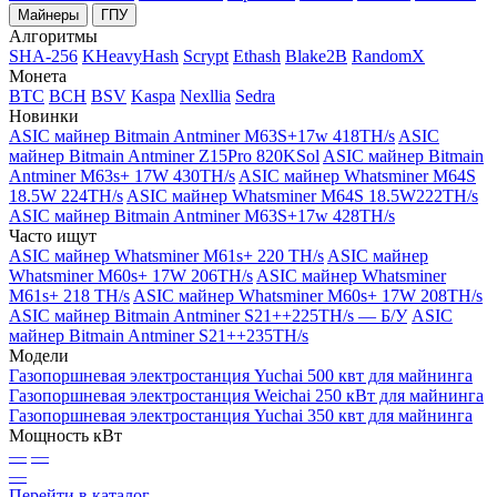
Майнеры
ГПУ
Алгоритмы
SHA-256
KHeavyHash
Scrypt
Ethash
Blake2B
RandomX
Монета
BTC
BCH
BSV
Kaspa
Nexllia
Sedra
Новинки
ASIC майнер Bitmain Antminer M63S+17w 418TH/s
ASIC
майнер Bitmain Antminer Z15Pro 820KSol
ASIC майнер Bitmain
Antminer M63s+ 17W 430TH/s
ASIC майнер Whatsminer M64S
18.5W 224TH/s
ASIC майнер Whatsminer M64S 18.5W222TH/s
ASIC майнер Bitmain Antminer M63S+17w 428TH/s
Часто ищут
ASIC майнер Whatsminer M61s+ 220 TH/s
ASIC майнер
Whatsminer M60s+ 17W 206TH/s
ASIC майнер Whatsminer
M61s+ 218 TH/s
ASIC майнер Whatsminer M60s+ 17W 208TH/s
ASIC майнер Bitmain Antminer S21++225TH/s — Б/У
ASIC
майнер Bitmain Antminer S21++235TH/s
Модели
Газопоршневая электростанция Yuchai 500 квт для майнинга
Газопоршневая электростанция Weichai 250 кВт для майнинга
Газопоршневая электростанция Yuchai 350 квт для майнинга
Мощность кВт
—
—
—
Перейти в каталог