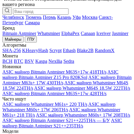
вашего региона
Челябинск
Тюмень
Пермь
Казань
Уфа
Москва
Санкт-
Петербург
Самара
Бренд
Bitmain Antminer
Whatsminer
ElphaPex
Canaan
Iceriver
Jasminer
Майнеры
ГПУ
Алгоритмы
SHA-256
KHeavyHash
Scrypt
Ethash
Blake2B
RandomX
Монета
BCH
BTC
BSV
Kaspa
Nexllia
Sedra
Новинки
ASIC майнер Bitmain Antminer M63S+17w 418TH/s
ASIC
майнер Bitmain Antminer Z15 Pro 820KSol
ASIC майнер Bitmain
Antminer M63s+ 17W 430TH/s
ASIC майнер Whatsminer M64S
18.5W 224TH/s
ASIC майнер Whatsminer M64S 18.5W 222TH/s
ASIC майнер Bitmain Antminer M63S+17w 428TH/s
Часто ищут
ASIC майнер Whatsminer M61s+ 220 TH/s
ASIC майнер
Whatsminer M60s+ 17W 206TH/s
ASIC майнер Whatsminer
M61s+ 218 TH/s
ASIC майнер Whatsminer M60s+ 17W 208TH/s
ASIC майнер Bitmain Antminer S21++225TH/s — Б/У
ASIC
майнер Bitmain Antminer S21++235TH/s
Модели