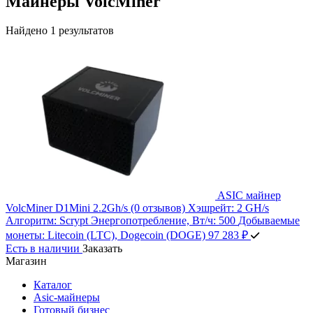
Майнеры VolcMiner
Найдено 1 результатов
ASIC майнер
VolcMiner D1Mini 2.2Gh/s
(0 отзывов)
Хэшрейт:
2 GH/s
Алгоритм:
Scrypt
Энергопотребление, Вт/ч:
500
Добываемые
монеты:
Litecoin (LTC), Dogecoin (DOGE)
97 283 ₽
Есть в наличии
Заказать
Магазин
Каталог
Asic-майнеры
Готовый бизнес