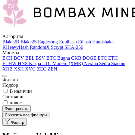
Алгоритм
Blake2B
Blake2S
Eaglesong
Equihash
Ethash
Handshake
KHeavyHash
RandomX
Scrypt
SHA-256
Монеты
BCH
BCV
BEL
BSV
BTC
Bugna
CKB
DOGE
ETC
ETH
ETHW
HNS
Kaspa
LTC
Monero (XMR)
Nexllia
Sedra
Siacoin
XRB
XSH
XVG
ZEC
ZEN
Фильтр
Подбор
В наличии
Состояние
новое
Фильтровать
Сбросить все фильтры
Фильтр