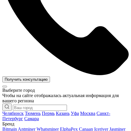
Получить консультацию
Выберите город
Чтобы на сайте отображалась актуальная информация для
вашего региона
Челябинск
Тюмень
Пермь
Казань
Уфа
Москва
Санкт-
Петербург
Самара
Бренд
Bitmain Antminer
Whatsminer
ElphaPex
Canaan
Iceriver
Jasminer