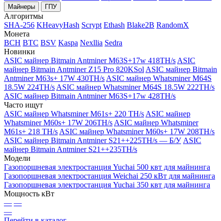
Майнеры
ГПУ
Алгоритмы
SHA-256
KHeavyHash
Scrypt
Ethash
Blake2B
RandomX
Монета
BCH
BTC
BSV
Kaspa
Nexllia
Sedra
Новинки
ASIC майнер Bitmain Antminer M63S+17w 418TH/s
ASIC
майнер Bitmain Antminer Z15 Pro 820KSol
ASIC майнер Bitmain
Antminer M63s+ 17W 430TH/s
ASIC майнер Whatsminer M64S
18.5W 224TH/s
ASIC майнер Whatsminer M64S 18.5W 222TH/s
ASIC майнер Bitmain Antminer M63S+17w 428TH/s
Часто ищут
ASIC майнер Whatsminer M61s+ 220 TH/s
ASIC майнер
Whatsminer M60s+ 17W 206TH/s
ASIC майнер Whatsminer
M61s+ 218 TH/s
ASIC майнер Whatsminer M60s+ 17W 208TH/s
ASIC майнер Bitmain Antminer S21++225TH/s — Б/У
ASIC
майнер Bitmain Antminer S21++235TH/s
Модели
Газопоршневая электростанция Yuchai 500 квт для майнинга
Газопоршневая электростанция Weichai 250 кВт для майнинга
Газопоршневая электростанция Yuchai 350 квт для майнинга
Мощность кВт
—
—
—
Перейти в каталог