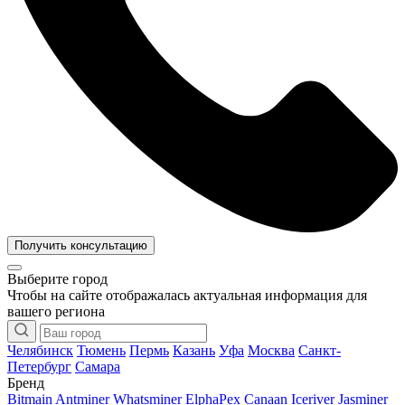
Получить консультацию
Выберите город
Чтобы на сайте отображалась актуальная информация для
вашего региона
Челябинск
Тюмень
Пермь
Казань
Уфа
Москва
Санкт-
Петербург
Самара
Бренд
Bitmain Antminer
Whatsminer
ElphaPex
Canaan
Iceriver
Jasminer