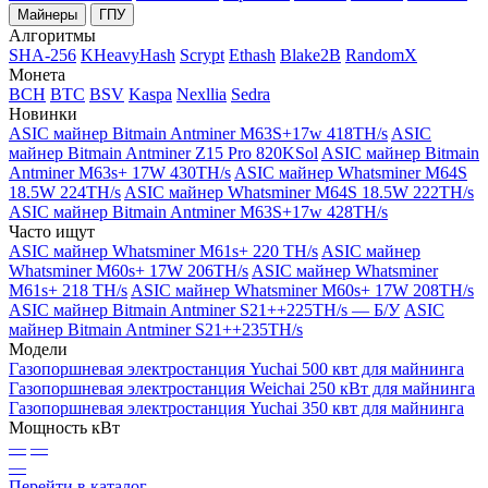
Майнеры
ГПУ
Алгоритмы
SHA-256
KHeavyHash
Scrypt
Ethash
Blake2B
RandomX
Монета
BCH
BTC
BSV
Kaspa
Nexllia
Sedra
Новинки
ASIC майнер Bitmain Antminer M63S+17w 418TH/s
ASIC
майнер Bitmain Antminer Z15 Pro 820KSol
ASIC майнер Bitmain
Antminer M63s+ 17W 430TH/s
ASIC майнер Whatsminer M64S
18.5W 224TH/s
ASIC майнер Whatsminer M64S 18.5W 222TH/s
ASIC майнер Bitmain Antminer M63S+17w 428TH/s
Часто ищут
ASIC майнер Whatsminer M61s+ 220 TH/s
ASIC майнер
Whatsminer M60s+ 17W 206TH/s
ASIC майнер Whatsminer
M61s+ 218 TH/s
ASIC майнер Whatsminer M60s+ 17W 208TH/s
ASIC майнер Bitmain Antminer S21++225TH/s — Б/У
ASIC
майнер Bitmain Antminer S21++235TH/s
Модели
Газопоршневая электростанция Yuchai 500 квт для майнинга
Газопоршневая электростанция Weichai 250 кВт для майнинга
Газопоршневая электростанция Yuchai 350 квт для майнинга
Мощность кВт
—
—
—
Перейти в каталог