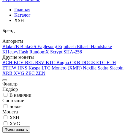
Главная
Каталог
XSH
Бренд
Алгоритм
Blake2B
Blake2S
Eaglesong
Equihash
Ethash
Handshake
KHeavyHash
RandomX
Scrypt
SHA-256
Другие монеты
BCH
BCV
BEL
BSV
BTC
Bugna
CKB
DOGE
ETC
ETH
ETHW
HNS
Kaspa
LTC
Monero (XMR)
Nexllia
Sedra
Siacoin
XRB
XVG
ZEC
ZEN
Фильтр
Подбор
В наличии
Состояние
новое
Монета
XSH
XVG
Фильтровать