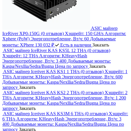
ASIC майнер
IceRiver XP0-150G
(0 отзывов)
Хэшрейт:
150 GH/s
Алгоритм:
Xphere (PoW)
Энергопотребление, Вт/ч:
60
Добываемые
монеты:
XPhere
130 032 ₽
Есть в наличии
Заказать
ASIC майнер IceRiver KAS KS5L 12 TH/s
(0 отзывов)
Хэшрейт:
12 TH/s
Алгоритм:
KHeavyHash
Энергопотребление, Вт/ч:
3 400
Добываемые монеты:
Kaspa/Nexllia/Sedra/Bugna
Цена по запросу
Заказать
ASIC майнер Iceriver KAS KS1 1 TH/s
(0 отзывов)
Хэшрейт:
1
TH/s
Алгоритм:
KHeavyHash
Энергопотребление, Вт/ч:
600
Добываемые монеты:
Kaspa/Nexllia/Sedra/Bugna
Цена по
запросу
Заказать
ASIC майнер Iceriver KAS KS2 2 TH/s
(0 отзывов)
Хэшрейт:
2
TH/s
Алгоритм:
KHeavyHash
Энергопотребление, Вт/ч:
1 200
Добываемые монеты:
Kaspa/Nexllia/Sedra/Bugna
Цена по
запросу
Заказать
ASIC майнер Iceriver KAS KS3M 6 TH/s
(0 отзывов)
Хэшрейт:
6 TH/s
Алгоритм:
KHeavyHash
Энергопотребление, Вт/ч:
3
400
Добываемые монеты:
Kaspa/Nexllia/Sedra/Bugna
Цена по
запросу
Заказать