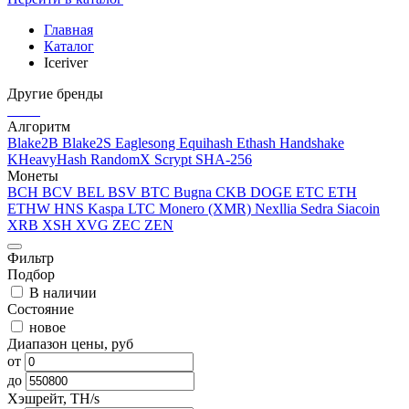
Главная
Каталог
Iceriver
Другие бренды
Алгоритм
Blake2B
Blake2S
Eaglesong
Equihash
Ethash
Handshake
KHeavyHash
RandomX
Scrypt
SHA-256
Монеты
BCH
BCV
BEL
BSV
BTC
Bugna
CKB
DOGE
ETC
ETH
ETHW
HNS
Kaspa
LTC
Monero (XMR)
Nexllia
Sedra
Siacoin
XRB
XSH
XVG
ZEC
ZEN
Фильтр
Подбор
В наличии
Состояние
новое
Диапазон цены, руб
от
до
Хэшрейт, TH/s