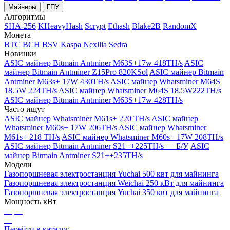
Майнеры
ГПУ
Алгоритмы
SHA-256
KHeavyHash
Scrypt
Ethash
Blake2B
RandomX
Монета
BTC
BCH
BSV
Kaspa
Nexllia
Sedra
Новинки
ASIC майнер Bitmain Antminer M63S+17w 418TH/s
ASIC
майнер Bitmain Antminer Z15Pro 820KSol
ASIC майнер Bitmain
Antminer M63s+ 17W 430TH/s
ASIC майнер Whatsminer M64S
18.5W 224TH/s
ASIC майнер Whatsminer M64S 18.5W222TH/s
ASIC майнер Bitmain Antminer M63S+17w 428TH/s
Часто ищут
ASIC майнер Whatsminer M61s+ 220 TH/s
ASIC майнер
Whatsminer M60s+ 17W 206TH/s
ASIC майнер Whatsminer
M61s+ 218 TH/s
ASIC майнер Whatsminer M60s+ 17W 208TH/s
ASIC майнер Bitmain Antminer S21++225TH/s — Б/У
ASIC
майнер Bitmain Antminer S21++235TH/s
Модели
Газопоршневая электростанция Yuchai 500 квт для майнинга
Газопоршневая электростанция Weichai 250 кВт для майнинга
Газопоршневая электростанция Yuchai 350 квт для майнинга
Мощность кВт
—
—
—
Перейти в каталог