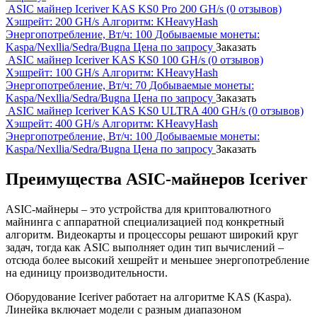
ASIC майнер Iceriver KAS KS0 Pro 200 GH/s
(0 отзывов)
Хэшрейт:
200 GH/s
Алгоритм:
KHeavyHash
Энергопотребление, Вт/ч:
100
Добываемые монеты:
Kaspa/Nexllia/Sedra/Bugna
Цена по запросу
Заказать
ASIC майнер Iceriver KAS KS0 100 GH/s
(0 отзывов)
Хэшрейт:
100 GH/s
Алгоритм:
KHeavyHash
Энергопотребление, Вт/ч:
70
Добываемые монеты:
Kaspa/Nexllia/Sedra/Bugna
Цена по запросу
Заказать
ASIC майнер Iceriver KAS KS0 ULTRA 400 GH/s
(0 отзывов)
Хэшрейт:
400 GH/s
Алгоритм:
KHeavyHash
Энергопотребление, Вт/ч:
100
Добываемые монеты:
Kaspa/Nexllia/Sedra/Bugna
Цена по запросу
Заказать
Преимущества ASIC-майнеров Iceriver
ASIC-майнеры – это устройства для криптовалютного
майнинга с аппаратной специализацией под конкретный
алгоритм. Видеокарты и процессоры решают широкий круг
задач, тогда как ASIC выполняет один тип вычислений –
отсюда более высокий хешрейт и меньшее энергопотребление
на единицу производительности.
Оборудование Iceriver работает на алгоритме KAS (Kaspa).
Линейка включает модели с разным диапазоном