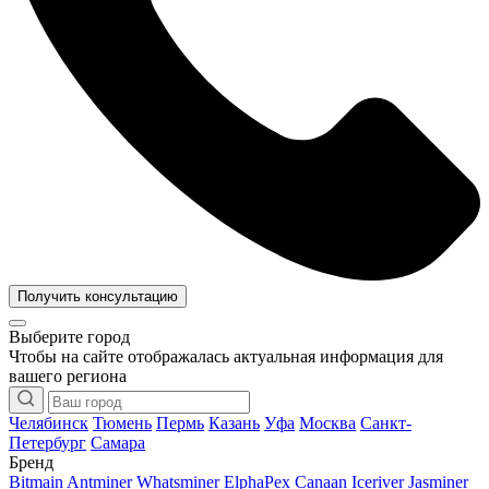
Получить консультацию
Выберите город
Чтобы на сайте отображалась актуальная информация для
вашего региона
Челябинск
Тюмень
Пермь
Казань
Уфа
Москва
Санкт-
Петербург
Самара
Бренд
Bitmain Antminer
Whatsminer
ElphaPex
Canaan
Iceriver
Jasminer