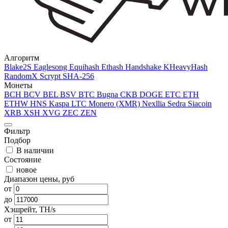
Алгоритм
Blake2S
Eaglesong
Equihash
Ethash
Handshake
KHeavyHash
RandomX
Scrypt
SHA-256
Монеты
BCH
BCV
BEL
BSV
BTC
Bugna
CKB
DOGE
ETC
ETH
ETHW
HNS
Kaspa
LTC
Monero (XMR)
Nexllia
Sedra
Siacoin
XRB
XSH
XVG
ZEC
ZEN
Фильтр
Подбор
В наличии
Состояние
новое
Диапазон цены, руб
от
до
Хэшрейт, TH/s
от