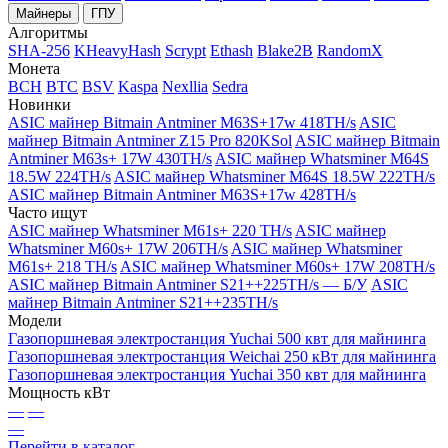
Майнеры
ГПУ
Алгоритмы
SHA-256
KHeavyHash
Scrypt
Ethash
Blake2B
RandomX
Монета
BCH
BTC
BSV
Kaspa
Nexllia
Sedra
Новинки
ASIC майнер Bitmain Antminer M63S+17w 418TH/s
ASIC
майнер Bitmain Antminer Z15 Pro 820KSol
ASIC майнер Bitmain
Antminer M63s+ 17W 430TH/s
ASIC майнер Whatsminer M64S
18.5W 224TH/s
ASIC майнер Whatsminer M64S 18.5W 222TH/s
ASIC майнер Bitmain Antminer M63S+17w 428TH/s
Часто ищут
ASIC майнер Whatsminer M61s+ 220 TH/s
ASIC майнер
Whatsminer M60s+ 17W 206TH/s
ASIC майнер Whatsminer
M61s+ 218 TH/s
ASIC майнер Whatsminer M60s+ 17W 208TH/s
ASIC майнер Bitmain Antminer S21++225TH/s — Б/У
ASIC
майнер Bitmain Antminer S21++235TH/s
Модели
Газопоршневая электростанция Yuchai 500 квт для майнинга
Газопоршневая электростанция Weichai 250 кВт для майнинга
Газопоршневая электростанция Yuchai 350 квт для майнинга
Мощность кВт
—
—
—
Перейти в каталог