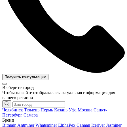
Получить консультацию
Выберите город
Чтобы на сайте отображалась актуальная информация для
вашего региона
Челябинск
Тюмень
Пермь
Казань
Уфа
Москва
Санкт-
Петербург
Самара
Бренд
Bitmain Antminer
Whatsminer
ElphaPex
Canaan
Iceriver
Jasminer