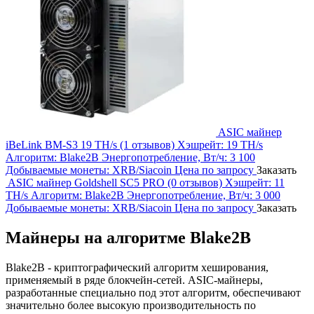
ASIC майнер
iBeLink BM-S3 19 TH/s
(1 отзывов)
Хэшрейт:
19 TH/s
Алгоритм:
Blake2B
Энергопотребление, Вт/ч:
3 100
Добываемые монеты:
XRB/Siacoin
Цена по запросу
Заказать
ASIC майнер Goldshell SC5 PRO
(0 отзывов)
Хэшрейт:
11
TH/s
Алгоритм:
Blake2B
Энергопотребление, Вт/ч:
3 000
Добываемые монеты:
XRB/Siacoin
Цена по запросу
Заказать
Майнеры на алгоритме Blake2B
Blake2B - криптографический алгоритм хеширования,
применяемый в ряде блокчейн-сетей. ASIC-майнеры,
разработанные специально под этот алгоритм, обеспечивают
значительно более высокую производительность по