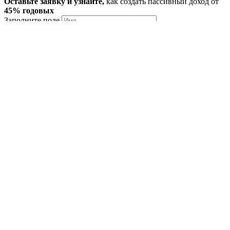
Оставьте заявку и узнайте,
как создать пассивный доход от
45% годовых
Заполните поле
Заполните поле
Удобный способ связи
Telegram
WhatsApp
Звонок
Нажимая кнопку Отправить, вы соглашаетесь
Отправить
с нашей
Политикой обработки данных
Ваш заказ:
Заполните поле
Заполните поле
Удобный способ связи
Telegram
WhatsApp
Звонок
Отправить