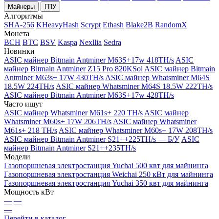
Майнеры
ГПУ
Алгоритмы
SHA-256
KHeavyHash
Scrypt
Ethash
Blake2B
RandomX
Монета
BCH
BTC
BSV
Kaspa
Nexllia
Sedra
Новинки
ASIC майнер Bitmain Antminer M63S+17w 418TH/s
ASIC
майнер Bitmain Antminer Z15 Pro 820KSol
ASIC майнер Bitmain
Antminer M63s+ 17W 430TH/s
ASIC майнер Whatsminer M64S
18.5W 224TH/s
ASIC майнер Whatsminer M64S 18.5W 222TH/s
ASIC майнер Bitmain Antminer M63S+17w 428TH/s
Часто ищут
ASIC майнер Whatsminer M61s+ 220 TH/s
ASIC майнер
Whatsminer M60s+ 17W 206TH/s
ASIC майнер Whatsminer
M61s+ 218 TH/s
ASIC майнер Whatsminer M60s+ 17W 208TH/s
ASIC майнер Bitmain Antminer S21++225TH/s — Б/У
ASIC
майнер Bitmain Antminer S21++235TH/s
Модели
Газопоршневая электростанция Yuchai 500 квт для майнинга
Газопоршневая электростанция Weichai 250 кВт для майнинга
Газопоршневая электростанция Yuchai 350 квт для майнинга
Мощность кВт
—
—
—
Перейти в каталог