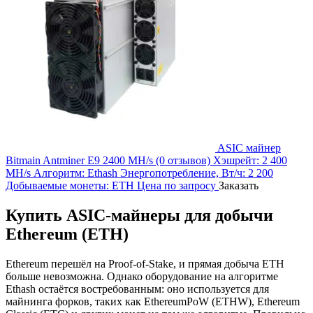
ASIC майнер
Bitmain Antminer E9 2400 MH/s
(0 отзывов)
Хэшрейт:
2 400
MH/s
Алгоритм:
Ethash
Энергопотребление, Вт/ч:
2 200
Добываемые монеты:
ETH
Цена по запросу
Заказать
Купить ASIC-майнеры для добычи
Ethereum (ETH)
Ethereum перешёл на Proof-of-Stake, и прямая добыча ETH
больше невозможна. Однако оборудование на алгоритме
Ethash остаётся востребованным: оно используется для
майнинга форков, таких как EthereumPoW (ETHW), Ethereum