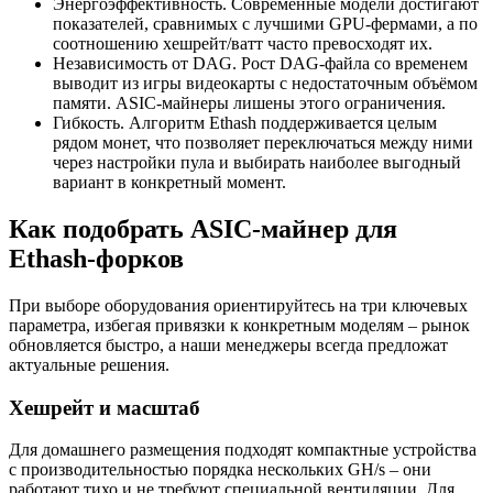
Энергоэффективность. Современные модели достигают
показателей, сравнимых с лучшими GPU-фермами, а по
соотношению хешрейт/ватт часто превосходят их.
Независимость от DAG. Рост DAG-файла со временем
выводит из игры видеокарты с недостаточным объёмом
памяти. ASIC-майнеры лишены этого ограничения.
Гибкость. Алгоритм Ethash поддерживается целым
рядом монет, что позволяет переключаться между ними
через настройки пула и выбирать наиболее выгодный
вариант в конкретный момент.
Как подобрать ASIC-майнер для
Ethash-форков
При выборе оборудования ориентируйтесь на три ключевых
параметра, избегая привязки к конкретным моделям – рынок
обновляется быстро, а наши менеджеры всегда предложат
актуальные решения.
Хешрейт и масштаб
Для домашнего размещения подходят компактные устройства
с производительностью порядка нескольких GH/s – они
работают тихо и не требуют специальной вентиляции. Для