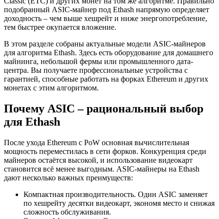
Classic (ETC) и других монет на том же алгоритме. Правильно
подобранный ASIC-майнер под Ethash напрямую определяет
доходность – чем выше хешрейт и ниже энергопотребление,
тем быстрее окупается вложение.
В этом разделе собраны актуальные модели ASIC-майнеров
для алгоритма Ethash. Здесь есть оборудование для домашнего
майнинга, небольшой фермы или промышленного дата-
центра. Вы получаете профессиональные устройства с
гарантией, способные работать на форках Ethereum и других
монетах с этим алгоритмом.
Почему ASIC – рациональный выбор
для Ethash
После ухода Ethereum с PoW основная вычислительная
мощность переместилась в сети форков. Конкуренция среди
майнеров остаётся высокой, и использование видеокарт
становится всё менее выгодным. ASIC-майнеры на Ethash
дают несколько важных преимуществ:
Компактная производительность. Один ASIC заменяет
по хешрейту десятки видеокарт, экономя место и снижая
сложность обслуживания.