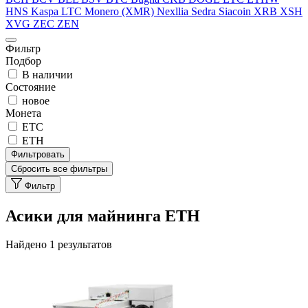
HNS
Kaspa
LTC
Monero (XMR)
Nexllia
Sedra
Siacoin
XRB
XSH
XVG
ZEC
ZEN
Фильтр
Подбор
В наличии
Состояние
новое
Монета
ETC
ETH
Фильтровать
Сбросить все фильтры
Фильтр
Асики для майнинга ETH
Найдено 1 результатов