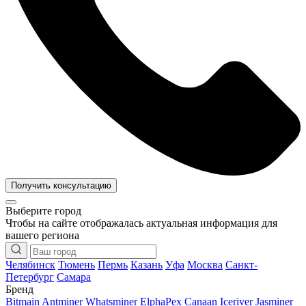
Получить консультацию
Выберите город
Чтобы на сайте отображалась актуальная информация для
вашего региона
Челябинск
Тюмень
Пермь
Казань
Уфа
Москва
Санкт-
Петербург
Самара
Бренд
Bitmain Antminer
Whatsminer
ElphaPex
Canaan
Iceriver
Jasminer