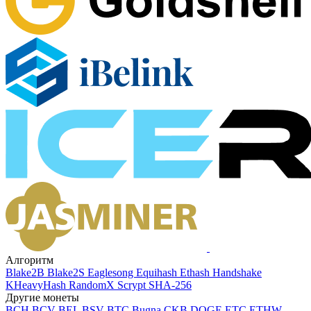
Алгоритм
Blake2B
Blake2S
Eaglesong
Equihash
Ethash
Handshake
KHeavyHash
RandomX
Scrypt
SHA-256
Другие монеты
BCH
BCV
BEL
BSV
BTC
Bugna
CKB
DOGE
ETC
ETHW