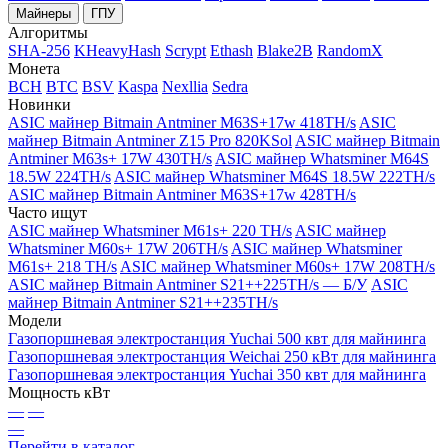
Майнеры
ГПУ
Алгоритмы
SHA-256
KHeavyHash
Scrypt
Ethash
Blake2B
RandomX
Монета
BCH
BTC
BSV
Kaspa
Nexllia
Sedra
Новинки
ASIC майнер Bitmain Antminer M63S+17w 418TH/s
ASIC
майнер Bitmain Antminer Z15 Pro 820KSol
ASIC майнер Bitmain
Antminer M63s+ 17W 430TH/s
ASIC майнер Whatsminer M64S
18.5W 224TH/s
ASIC майнер Whatsminer M64S 18.5W 222TH/s
ASIC майнер Bitmain Antminer M63S+17w 428TH/s
Часто ищут
ASIC майнер Whatsminer M61s+ 220 TH/s
ASIC майнер
Whatsminer M60s+ 17W 206TH/s
ASIC майнер Whatsminer
M61s+ 218 TH/s
ASIC майнер Whatsminer M60s+ 17W 208TH/s
ASIC майнер Bitmain Antminer S21++225TH/s — Б/У
ASIC
майнер Bitmain Antminer S21++235TH/s
Модели
Газопоршневая электростанция Yuchai 500 квт для майнинга
Газопоршневая электростанция Weichai 250 кВт для майнинга
Газопоршневая электростанция Yuchai 350 квт для майнинга
Мощность кВт
—
—
—
Перейти в каталог