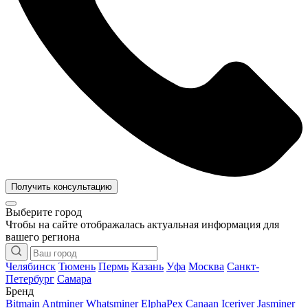
Получить консультацию
Выберите город
Чтобы на сайте отображалась актуальная информация для
вашего региона
Челябинск
Тюмень
Пермь
Казань
Уфа
Москва
Санкт-
Петербург
Самара
Бренд
Bitmain Antminer
Whatsminer
ElphaPex
Canaan
Iceriver
Jasminer