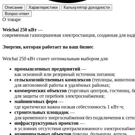
Описание
Характеристики
Калькулятор доходности
Вопрос-ответ
О товаре
Weichai
250
кВт
—
современная
газопоршневая
электростанция,
созданная
для
над
Энергия,
которая
работает
на
ваш
бизнес
Weichai
250
кВт
станет
оптимальным
выбором
для:
промышленных
предприятий
—
как
основной
или
резервный
источник
питания;
сельскохозяйственных
комплексов
(теплицы,
животнов
для
автономной
работы
в
удалённых
районах;
коммерческих
объектов
(торговых
центров,
гостиниц,
б
для
защиты
от
перебоев
электроснабжения;
майнинговых
ферм
—
где
критически
важна
низкая
себестоимость
1
кВт·ч;
строительных
площадок
—
для
временного
энергоснабжения
без
подключения
к
сети
инфраструктурных
проектов
—
в
условиях
отсутствия
централизованного
электроснабже
муниципальных
объектов
(школы,
больницы,
котель