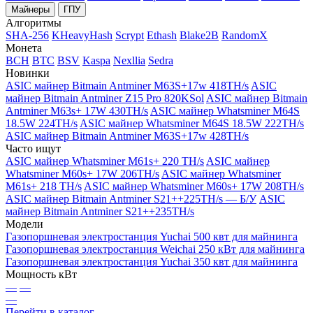
Майнеры
ГПУ
Алгоритмы
SHA-256
KHeavyHash
Scrypt
Ethash
Blake2B
RandomX
Монета
BCH
BTC
BSV
Kaspa
Nexllia
Sedra
Новинки
ASIC майнер Bitmain Antminer M63S+17w 418TH/s
ASIC
майнер Bitmain Antminer Z15 Pro 820KSol
ASIC майнер Bitmain
Antminer M63s+ 17W 430TH/s
ASIC майнер Whatsminer M64S
18.5W 224TH/s
ASIC майнер Whatsminer M64S 18.5W 222TH/s
ASIC майнер Bitmain Antminer M63S+17w 428TH/s
Часто ищут
ASIC майнер Whatsminer M61s+ 220 TH/s
ASIC майнер
Whatsminer M60s+ 17W 206TH/s
ASIC майнер Whatsminer
M61s+ 218 TH/s
ASIC майнер Whatsminer M60s+ 17W 208TH/s
ASIC майнер Bitmain Antminer S21++225TH/s — Б/У
ASIC
майнер Bitmain Antminer S21++235TH/s
Модели
Газопоршневая электростанция Yuchai 500 квт для майнинга
Газопоршневая электростанция Weichai 250 кВт для майнинга
Газопоршневая электростанция Yuchai 350 квт для майнинга
Мощность кВт
—
—
—
Перейти в каталог