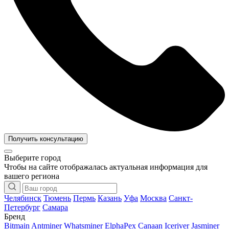
Получить консультацию
Выберите город
Чтобы на сайте отображалась актуальная информация для
вашего региона
Челябинск
Тюмень
Пермь
Казань
Уфа
Москва
Санкт-
Петербург
Самара
Бренд
Bitmain Antminer
Whatsminer
ElphaPex
Canaan
Iceriver
Jasminer