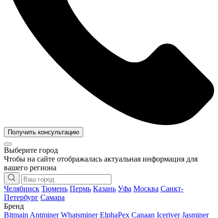
Получить консультацию
Выберите город
Чтобы на сайте отображалась актуальная информация для
вашего региона
Челябинск
Тюмень
Пермь
Казань
Уфа
Москва
Санкт-
Петербург
Самара
Бренд
Bitmain Antminer
Whatsminer
ElphaPex
Canaan
Iceriver
Jasminer