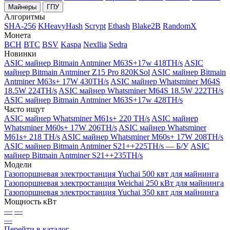
Майнеры
ГПУ
Алгоритмы
SHA-256
KHeavyHash
Scrypt
Ethash
Blake2B
RandomX
Монета
BCH
BTC
BSV
Kaspa
Nexllia
Sedra
Новинки
ASIC майнер Bitmain Antminer M63S+17w 418TH/s
ASIC
майнер Bitmain Antminer Z15 Pro 820KSol
ASIC майнер Bitmain
Antminer M63s+ 17W 430TH/s
ASIC майнер Whatsminer M64S
18.5W 224TH/s
ASIC майнер Whatsminer M64S 18.5W 222TH/s
ASIC майнер Bitmain Antminer M63S+17w 428TH/s
Часто ищут
ASIC майнер Whatsminer M61s+ 220 TH/s
ASIC майнер
Whatsminer M60s+ 17W 206TH/s
ASIC майнер Whatsminer
M61s+ 218 TH/s
ASIC майнер Whatsminer M60s+ 17W 208TH/s
ASIC майнер Bitmain Antminer S21++225TH/s — Б/У
ASIC
майнер Bitmain Antminer S21++235TH/s
Модели
Газопоршневая электростанция Yuchai 500 квт для майнинга
Газопоршневая электростанция Weichai 250 кВт для майнинга
Газопоршневая электростанция Yuchai 350 квт для майнинга
Мощность кВт
—
—
—
Перейти в каталог