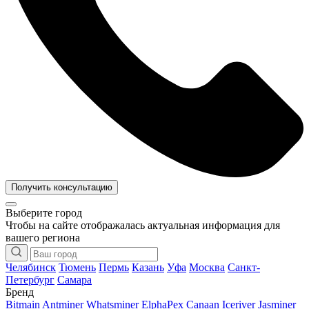
Получить консультацию
Выберите город
Чтобы на сайте отображалась актуальная информация для
вашего региона
Челябинск
Тюмень
Пермь
Казань
Уфа
Москва
Санкт-
Петербург
Самара
Бренд
Bitmain Antminer
Whatsminer
ElphaPex
Canaan
Iceriver
Jasminer