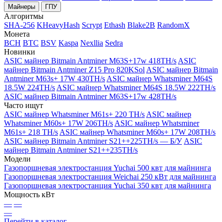
Майнеры
ГПУ
Алгоритмы
SHA-256
KHeavyHash
Scrypt
Ethash
Blake2B
RandomX
Монета
BCH
BTC
BSV
Kaspa
Nexllia
Sedra
Новинки
ASIC майнер Bitmain Antminer M63S+17w 418TH/s
ASIC
майнер Bitmain Antminer Z15 Pro 820KSol
ASIC майнер Bitmain
Antminer M63s+ 17W 430TH/s
ASIC майнер Whatsminer M64S
18.5W 224TH/s
ASIC майнер Whatsminer M64S 18.5W 222TH/s
ASIC майнер Bitmain Antminer M63S+17w 428TH/s
Часто ищут
ASIC майнер Whatsminer M61s+ 220 TH/s
ASIC майнер
Whatsminer M60s+ 17W 206TH/s
ASIC майнер Whatsminer
M61s+ 218 TH/s
ASIC майнер Whatsminer M60s+ 17W 208TH/s
ASIC майнер Bitmain Antminer S21++225TH/s — Б/У
ASIC
майнер Bitmain Antminer S21++235TH/s
Модели
Газопоршневая электростанция Yuchai 500 квт для майнинга
Газопоршневая электростанция Weichai 250 кВт для майнинга
Газопоршневая электростанция Yuchai 350 квт для майнинга
Мощность кВт
—
—
—
Перейти в каталог