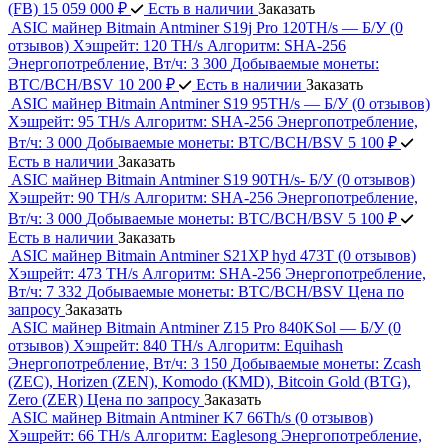
(FB)
15 059 000 ₽
Есть в наличии
Заказать
ASIC майнер Bitmain Antminer S19j Pro 120TH/s — Б/У
(0
отзывов)
Хэшрейт:
120 TH/s
Алгоритм:
SHA-256
Энергопотребление, Вт/ч:
3 300
Добываемые монеты:
BTC/BCH/BSV
10 200 ₽
Есть в наличии
Заказать
ASIC майнер Bitmain Antminer S19 95TH/s — Б/У
(0 отзывов)
Хэшрейт:
95 TH/s
Алгоритм:
SHA-256
Энергопотребление,
Вт/ч:
3 000
Добываемые монеты:
BTC/BCH/BSV
5 100 ₽
Есть в наличии
Заказать
ASIC майнер Bitmain Antminer S19 90TH/s- Б/У
(0 отзывов)
Хэшрейт:
90 TH/s
Алгоритм:
SHA-256
Энергопотребление,
Вт/ч:
3 000
Добываемые монеты:
BTC/BCH/BSV
5 100 ₽
Есть в наличии
Заказать
ASIC майнер Bitmain Antminer S21XP hyd 473T
(0 отзывов)
Хэшрейт:
473 TH/s
Алгоритм:
SHA‑256
Энергопотребление,
Вт/ч:
7 332
Добываемые монеты:
BTC/BCH/BSV
Цена по
запросу
Заказать
ASIC майнер Bitmain Antminer Z15 Pro 840KSol — Б/У
(0
отзывов)
Хэшрейт:
840 TH/s
Алгоритм:
Equihash
Энергопотребление, Вт/ч:
3 150
Добываемые монеты:
Zcash
(ZEC), Horizen (ZEN), Komodo (KMD), Bitcoin Gold (BTG),
Zero (ZER)
Цена по запросу
Заказать
ASIC майнер Bitmain Antminer K7 66Th/s
(0 отзывов)
Хэшрейт:
66 TH/s
Алгоритм:
Eaglesong
Энергопотребление,