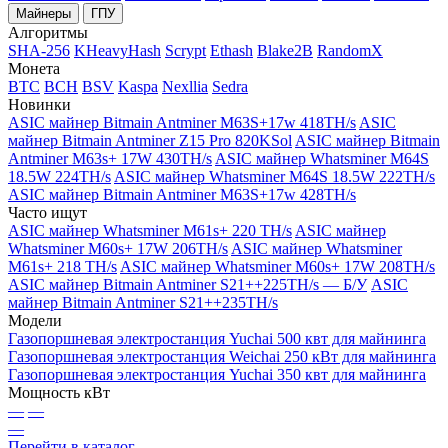
Майнеры
ГПУ
Алгоритмы
SHA-256
KHeavyHash
Scrypt
Ethash
Blake2B
RandomX
Монета
BTC
BCH
BSV
Kaspa
Nexllia
Sedra
Новинки
ASIC майнер Bitmain Antminer M63S+17w 418TH/s
ASIC
майнер Bitmain Antminer Z15 Pro 820KSol
ASIC майнер Bitmain
Antminer M63s+ 17W 430TH/s
ASIC майнер Whatsminer M64S
18.5W 224TH/s
ASIC майнер Whatsminer M64S 18.5W 222TH/s
ASIC майнер Bitmain Antminer M63S+17w 428TH/s
Часто ищут
ASIC майнер Whatsminer M61s+ 220 TH/s
ASIC майнер
Whatsminer M60s+ 17W 206TH/s
ASIC майнер Whatsminer
M61s+ 218 TH/s
ASIC майнер Whatsminer M60s+ 17W 208TH/s
ASIC майнер Bitmain Antminer S21++225TH/s — Б/У
ASIC
майнер Bitmain Antminer S21++235TH/s
Модели
Газопоршневая электростанция Yuchai 500 квт для майнинга
Газопоршневая электростанция Weichai 250 кВт для майнинга
Газопоршневая электростанция Yuchai 350 квт для майнинга
Мощность кВт
—
—
—
Перейти в каталог