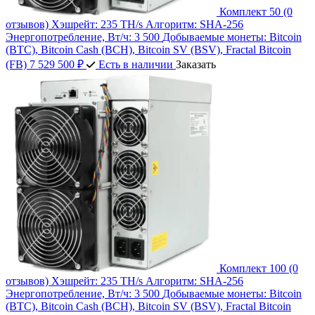
Комплект 50
(0
отзывов)
Хэшрейт:
235 TH/s
Алгоритм:
SHA-256
Энергопотребление, Вт/ч:
3 500
Добываемые монеты:
Bitcoin
(BTC), Bitcoin Cash (BCH), Bitcoin SV (BSV), Fractal Bitcoin
(FB)
7 529 500 ₽
Есть в наличии
Заказать
Комплект 100
(0
отзывов)
Хэшрейт:
235 TH/s
Алгоритм:
SHA-256
Энергопотребление, Вт/ч:
3 500
Добываемые монеты:
Bitcoin
(BTC), Bitcoin Cash (BCH), Bitcoin SV (BSV), Fractal Bitcoin