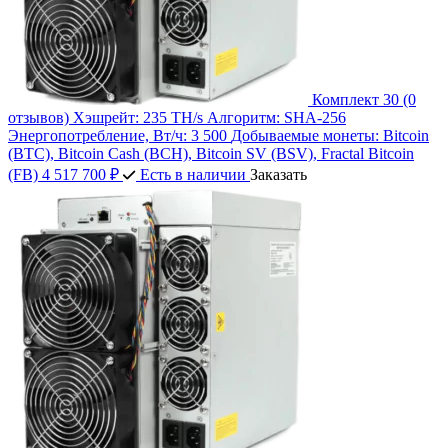
Комплект 30
(0
отзывов)
Хэшрейт:
235 TH/s
Алгоритм:
SHA-256
Энергопотребление, Вт/ч:
3 500
Добываемые монеты:
Bitcoin
(BTC), Bitcoin Cash (BCH), Bitcoin SV (BSV), Fractal Bitcoin
(FB)
4 517 700 ₽
Есть в наличии
Заказать