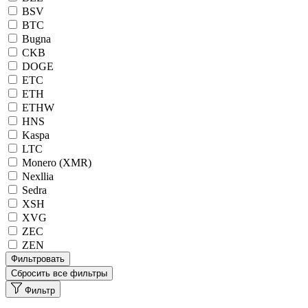
BSV
BTC
Bugna
CKB
DOGE
ETC
ETH
ETHW
HNS
Kaspa
LTC
Monero (XMR)
Nexllia
Sedra
XSH
XVG
ZEC
ZEN
Фильтровать
Сбросить все фильтры
Фильтр