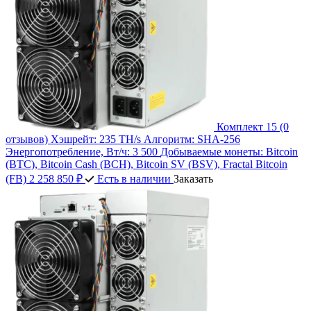
Комплект 15
(0
отзывов)
Хэшрейт:
235 TH/s
Алгоритм:
SHA-256
Энергопотребление, Вт/ч:
3 500
Добываемые монеты:
Bitcoin
(BTC), Bitcoin Cash (BCH), Bitcoin SV (BSV), Fractal Bitcoin
(FB)
2 258 850 ₽
Есть в наличии
Заказать