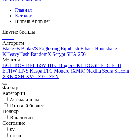
Главная
Каталог
Bitmain Antminer
Другие бренды
Алгоритм
Blake2B
Blake2S
Eaglesong
Equihash
Ethash
Handshake
KHeavyHash
RandomX
Scrypt
SHA-256
Монеты
BCH
BCV
BEL
BSV
BTC
Bugna
CKB
DOGE
ETC
ETH
ETHW
HNS
Kaspa
LTC
Monero (XMR)
Nexllia
Sedra
Siacoin
XRB
XSH
XVG
ZEC
ZEN
Фильтр
Категории
Asic-майнеры
Готовый бизнес
Подбор
В наличии
Состояние
бу
новое