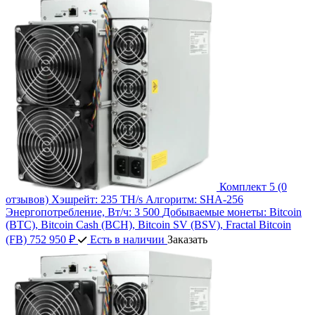
Комплект 5
(0
отзывов)
Хэшрейт:
235 TH/s
Алгоритм:
SHA-256
Энергопотребление, Вт/ч:
3 500
Добываемые монеты:
Bitcoin
(BTC), Bitcoin Cash (BCH), Bitcoin SV (BSV), Fractal Bitcoin
(FB)
752 950 ₽
Есть в наличии
Заказать