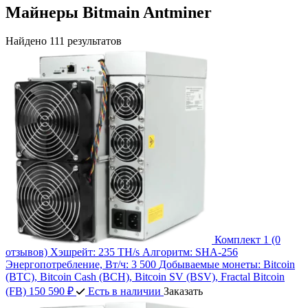
Майнеры Bitmain Antminer
Найдено 111 результатов
Комплект 1
(0
отзывов)
Хэшрейт:
235 TH/s
Алгоритм:
SHA-256
Энергопотребление, Вт/ч:
3 500
Добываемые монеты:
Bitcoin
(BTC), Bitcoin Cash (BCH), Bitcoin SV (BSV), Fractal Bitcoin
(FB)
150 590 ₽
Есть в наличии
Заказать