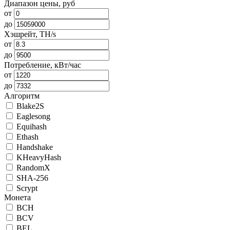
Диапазон цены, руб
от
до
Хэшрейт, TH/s
от
до
Потребление, кВт/час
от
до
Алгоритм
Blake2S
Eaglesong
Equihash
Ethash
Handshake
KHeavyHash
RandomX
SHA-256
Scrypt
Монета
BCH
BCV
BEL