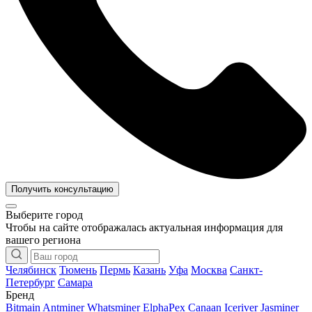
Получить консультацию
Выберите город
Чтобы на сайте отображалась актуальная информация для
вашего региона
Челябинск
Тюмень
Пермь
Казань
Уфа
Москва
Санкт-
Петербург
Самара
Бренд
Bitmain Antminer
Whatsminer
ElphaPex
Canaan
Iceriver
Jasminer