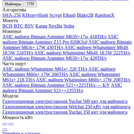
Майнеры
ГПУ
Алгоритмы
SHA-256
KHeavyHash
Scrypt
Ethash
Blake2B
RandomX
Монета
BCH
BTC
BSV
Kaspa
Nexllia
Sedra
Новинки
ASIC майнер Bitmain Antminer M63S+17w 418TH/s
ASIC
майнер Bitmain Antminer Z15 Pro 820KSol
ASIC майнер Bitmain
Antminer M63s+ 17W 430TH/s
ASIC майнер Whatsminer M64S
18.5W 224TH/s
ASIC майнер Whatsminer M64S 18.5W 222TH/s
ASIC майнер Bitmain Antminer M63S+17w 428TH/s
Часто ищут
ASIC майнер Whatsminer M61s+ 220 TH/s
ASIC майнер
Whatsminer M60s+ 17W 206TH/s
ASIC майнер Whatsminer
M61s+ 218 TH/s
ASIC майнер Whatsminer M60s+ 17W 208TH/s
ASIC майнер Bitmain Antminer S21++225TH/s — Б/У
ASIC
майнер Bitmain Antminer S21++235TH/s
Модели
Газопоршневая электростанция Yuchai 500 квт для майнинга
Газопоршневая электростанция Weichai 250 кВт для майнинга
Газопоршневая электростанция Yuchai 350 квт для майнинга
Мощность кВт
—
—
—
Перейти в каталог