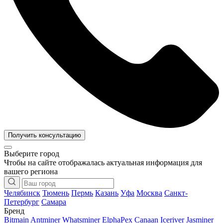
Получить консультацию
Выберите город
Чтобы на сайте отображалась актуальная информация для
вашего региона
Челябинск
Тюмень
Пермь
Казань
Уфа
Москва
Санкт-
Петербург
Самара
Бренд
Bitmain Antminer
Whatsminer
ElphaPex
Canaan
Iceriver
Jasminer