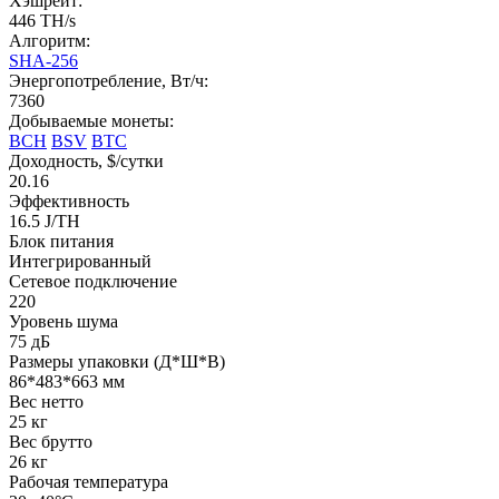
Хэшрейт:
446 TH/s
Алгоритм:
SHA-256
Энергопотребление, Вт/ч:
7360
Добываемые монеты:
BCH
BSV
BTC
Доходность, $/сутки
20.16
Эффективность
16.5 J/TH
Блок питания
Интегрированный
Сетевое подключение
220
Уровень шума
75 дБ
Размеры упаковки (Д*Ш*В)
86*483*663 мм
Вес нетто
25 кг
Вес брутто
26 кг
Рабочая температура