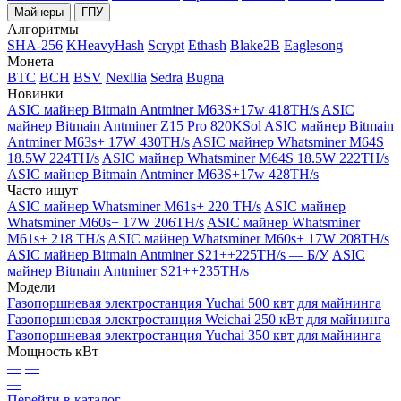
Майнеры
ГПУ
Алгоритмы
SHA-256
KHeavyHash
Scrypt
Ethash
Blake2B
Eaglesong
Монета
BTC
BCH
BSV
Nexllia
Sedra
Bugna
Новинки
ASIC майнер Bitmain Antminer M63S+17w 418TH/s
ASIC
майнер Bitmain Antminer Z15 Pro 820KSol
ASIC майнер Bitmain
Antminer M63s+ 17W 430TH/s
ASIC майнер Whatsminer M64S
18.5W 224TH/s
ASIC майнер Whatsminer M64S 18.5W 222TH/s
ASIC майнер Bitmain Antminer M63S+17w 428TH/s
Часто ищут
ASIC майнер Whatsminer M61s+ 220 TH/s
ASIC майнер
Whatsminer M60s+ 17W 206TH/s
ASIC майнер Whatsminer
M61s+ 218 TH/s
ASIC майнер Whatsminer M60s+ 17W 208TH/s
ASIC майнер Bitmain Antminer S21++225TH/s — Б/У
ASIC
майнер Bitmain Antminer S21++235TH/s
Модели
Газопоршневая электростанция Yuchai 500 квт для майнинга
Газопоршневая электростанция Weichai 250 кВт для майнинга
Газопоршневая электростанция Yuchai 350 квт для майнинга
Мощность кВт
—
—
—
Перейти в каталог