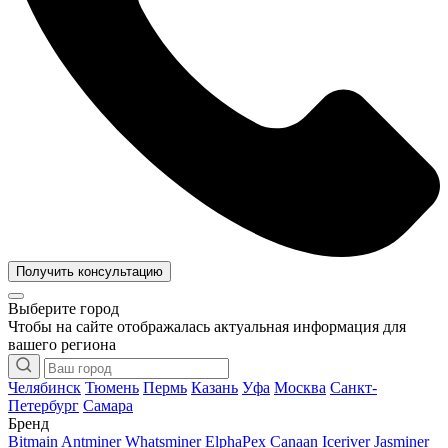
Получить консультацию
Выберите город
Чтобы на сайте отображалась актуальная информация для
вашего региона
Челябинск
Тюмень
Пермь
Казань
Уфа
Москва
Санкт-
Петербург
Самара
Бренд
Bitmain Antminer
Whatsminer
ElphaPex
Canaan
Iceriver
Jasminer