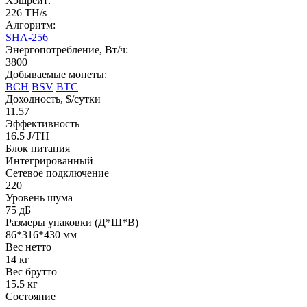
Хэшрейт:
226 TH/s
Алгоритм:
SHA-256
Энергопотребление, Вт/ч:
3800
Добываемые монеты:
BCH
BSV
BTC
Доходность, $/сутки
11.57
Эффективность
16.5 J/TH
Блок питания
Интегрированный
Сетевое подключение
220
Уровень шума
75 дБ
Размеры упаковки (Д*Ш*В)
86*316*430 мм
Вес нетто
14 кг
Вес брутто
15.5 кг
Состояние