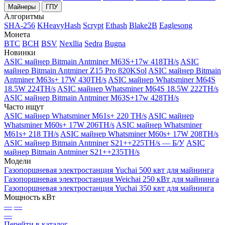
Майнеры
ГПУ
Алгоритмы
SHA-256
KHeavyHash
Scrypt
Ethash
Blake2B
Eaglesong
Монета
BTC
BCH
BSV
Nexllia
Sedra
Bugna
Новинки
ASIC майнер Bitmain Antminer M63S+17w 418TH/s
ASIC
майнер Bitmain Antminer Z15 Pro 820KSol
ASIC майнер Bitmain
Antminer M63s+ 17W 430TH/s
ASIC майнер Whatsminer M64S
18.5W 224TH/s
ASIC майнер Whatsminer M64S 18.5W 222TH/s
ASIC майнер Bitmain Antminer M63S+17w 428TH/s
Часто ищут
ASIC майнер Whatsminer M61s+ 220 TH/s
ASIC майнер
Whatsminer M60s+ 17W 206TH/s
ASIC майнер Whatsminer
M61s+ 218 TH/s
ASIC майнер Whatsminer M60s+ 17W 208TH/s
ASIC майнер Bitmain Antminer S21++225TH/s — Б/У
ASIC
майнер Bitmain Antminer S21++235TH/s
Модели
Газопоршневая электростанция Yuchai 500 квт для майнинга
Газопоршневая электростанция Weichai 250 кВт для майнинга
Газопоршневая электростанция Yuchai 350 квт для майнинга
Мощность кВт
—
—
—
Перейти в каталог