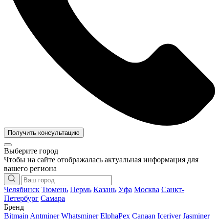
Получить консультацию
Выберите город
Чтобы на сайте отображалась актуальная информация для
вашего региона
Челябинск
Тюмень
Пермь
Казань
Уфа
Москва
Санкт-
Петербург
Самара
Бренд
Bitmain Antminer
Whatsminer
ElphaPex
Canaan
Iceriver
Jasminer