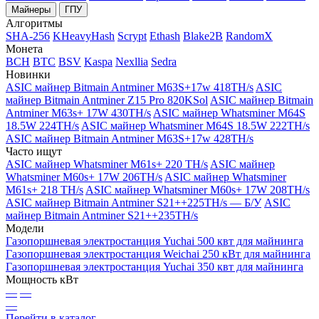
Майнеры
ГПУ
Алгоритмы
SHA-256
KHeavyHash
Scrypt
Ethash
Blake2B
RandomX
Монета
BCH
BTC
BSV
Kaspa
Nexllia
Sedra
Новинки
ASIC майнер Bitmain Antminer M63S+17w 418TH/s
ASIC
майнер Bitmain Antminer Z15 Pro 820KSol
ASIC майнер Bitmain
Antminer M63s+ 17W 430TH/s
ASIC майнер Whatsminer M64S
18.5W 224TH/s
ASIC майнер Whatsminer M64S 18.5W 222TH/s
ASIC майнер Bitmain Antminer M63S+17w 428TH/s
Часто ищут
ASIC майнер Whatsminer M61s+ 220 TH/s
ASIC майнер
Whatsminer M60s+ 17W 206TH/s
ASIC майнер Whatsminer
M61s+ 218 TH/s
ASIC майнер Whatsminer M60s+ 17W 208TH/s
ASIC майнер Bitmain Antminer S21++225TH/s — Б/У
ASIC
майнер Bitmain Antminer S21++235TH/s
Модели
Газопоршневая электростанция Yuchai 500 квт для майнинга
Газопоршневая электростанция Weichai 250 кВт для майнинга
Газопоршневая электростанция Yuchai 350 квт для майнинга
Мощность кВт
—
—
—
Перейти в каталог