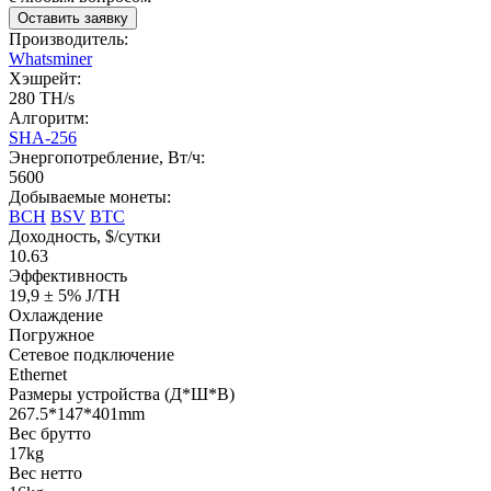
Оставить заявку
Производитель:
Whatsminer
Хэшрейт:
280 TH/s
Алгоритм:
SHA-256
Энергопотребление, Вт/ч:
5600
Добываемые монеты:
BCH
BSV
BTC
Доходность, $/сутки
10.63
Эффективность
19,9 ± 5% J/TH
Охлаждение
Погружное
Cетевое подключение
Ethernet
Размеры устройства (Д*Ш*В)
267.5*147*401mm
Вес брутто
17kg
Вес нетто