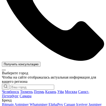
Получить консультацию
Выберите город
Чтобы на сайте отображалась актуальная информация для
вашего региона
Челябинск
Тюмень
Пермь
Казань
Уфа
Москва
Санкт-
Петербург
Самара
Бренд
Bitmain Antminer
Whatsminer
ElphaPex
Canaan
Iceriver
Jasminer