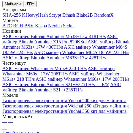
Майнеры
ГПУ
Алгоритмы
SHA-256
KHeavyHash
Scrypt
Ethash
Blake2B
RandomX
Монета
BTC
BCH
BSV
Kaspa
Nexllia
Sedra
Новинки
ASIC майнер Bitmain Antminer M63S+17w 418TH/s
ASIC
майнер Bitmain Antminer Z15 Pro 820KSol
ASIC майнер Bitmain
Antminer M63s+ 17W 430TH/s
ASIC майнер Whatsminer M64S
18.5W 224TH/s
ASIC майнер Whatsminer M64S 18.5W 222TH/s
ASIC майнер Bitmain Antminer M63S+17w 428TH/s
Часто ищут
ASIC майнер Whatsminer M61s+ 220 TH/s
ASIC майнер
Whatsminer M60s+ 17W 206TH/s
ASIC майнер Whatsminer
M61s+ 218 TH/s
ASIC майнер Whatsminer M60s+ 17W 208TH/s
ASIC майнер Bitmain Antminer S21++225TH/s — Б/У
ASIC
майнер Bitmain Antminer S21++235TH/s
Модели
Газопоршневая электростанция Yuchai 500 квт для майнинга
Газопоршневая электростанция Weichai 250 кВт для майнинга
Газопоршневая электростанция Yuchai 350 квт для майнинга
Мощность кВт
—
—
—
Перейти в каталог