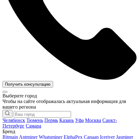
Получить консультацию
Выберите город
Чтобы на сайте отображалась актуальная информация для
вашего региона
Челябинск
Тюмень
Пермь
Казань
Уфа
Москва
Санкт-
Петербург
Самара
Бренд
Bitmain Antminer
Whatsminer
ElphaPex
Canaan
Iceriver
Jasminer