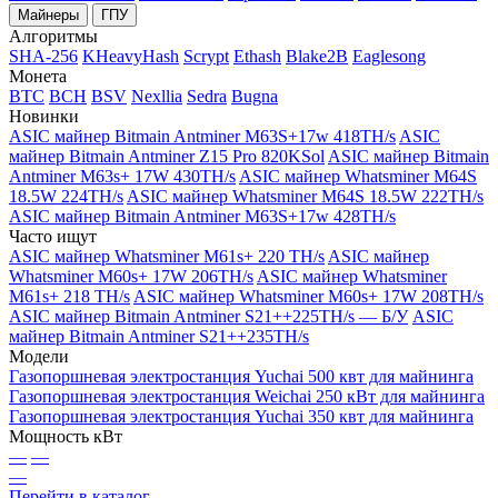
Майнеры
ГПУ
Алгоритмы
SHA-256
KHeavyHash
Scrypt
Ethash
Blake2B
Eaglesong
Монета
BTC
BCH
BSV
Nexllia
Sedra
Bugna
Новинки
ASIC майнер Bitmain Antminer M63S+17w 418TH/s
ASIC
майнер Bitmain Antminer Z15 Pro 820KSol
ASIC майнер Bitmain
Antminer M63s+ 17W 430TH/s
ASIC майнер Whatsminer M64S
18.5W 224TH/s
ASIC майнер Whatsminer M64S 18.5W 222TH/s
ASIC майнер Bitmain Antminer M63S+17w 428TH/s
Часто ищут
ASIC майнер Whatsminer M61s+ 220 TH/s
ASIC майнер
Whatsminer M60s+ 17W 206TH/s
ASIC майнер Whatsminer
M61s+ 218 TH/s
ASIC майнер Whatsminer M60s+ 17W 208TH/s
ASIC майнер Bitmain Antminer S21++225TH/s — Б/У
ASIC
майнер Bitmain Antminer S21++235TH/s
Модели
Газопоршневая электростанция Yuchai 500 квт для майнинга
Газопоршневая электростанция Weichai 250 кВт для майнинга
Газопоршневая электростанция Yuchai 350 квт для майнинга
Мощность кВт
—
—
—
Перейти в каталог