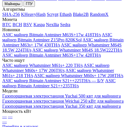
Майнеры
ГПУ
Алгоритмы
SHA-256
KHeavyHash
Scrypt
Ethash
Blake2B
RandomX
Монета
BTC
BCH
BSV
Kaspa
Nexllia
Sedra
Новинки
ASIC майнер Bitmain Antminer M63S+17w 418TH/s
ASIC
майнер Bitmain Antminer Z15Pro 820KSol
ASIC майнер Bitmain
Antminer M63s+ 17W 430TH/s
ASIC майнер Whatsminer M64S
18.5W 224TH/s
ASIC майнер Whatsminer M64S 18.5W222TH/s
ASIC майнер Bitmain Antminer M63S+17w 428TH/s
Часто ищут
ASIC майнер Whatsminer M61s+ 220 TH/s
ASIC майнер
Whatsminer M60s+ 17W 206TH/s
ASIC майнер Whatsminer
M61s+ 218 TH/s
ASIC майнер Whatsminer M60s+ 17W 208TH/s
ASIC майнер Bitmain Antminer S21++225TH/s — Б/У
ASIC
майнер Bitmain Antminer S21++235TH/s
Модели
Газопоршневая электростанция Yuchai 500 квт для майнинга
Газопоршневая электростанция Weichai 250 кВт для майнинга
Газопоршневая электростанция Yuchai 350 квт для майнинга
Мощность кВт
—
—
—
Перейти в каталог