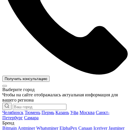
Получить консультацию
Выберите город
Чтобы на сайте отображалась актуальная информация для
вашего региона
Челябинск
Тюмень
Пермь
Казань
Уфа
Москва
Санкт-
Петербург
Самара
Бренд
Bitmain Antminer
Whatsminer
ElphaPex
Canaan
Iceriver
Jasminer