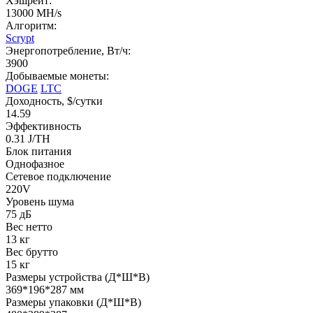
Хэшрейт:
13000 MH/s
Алгоритм:
Scrypt
Энергопотребление, Вт/ч:
3900
Добываемые монеты:
DOGE
LTC
Доходность, $/сутки
14.59
Эффективность
0.31 J/TH
Блок питания
Однофазное
Сетевое подключение
220V
Уровень шума
75 дБ
Вес нетто
13 кг
Вес брутто
15 кг
Размеры устройства (Д*Ш*В)
369*196*287 мм
Размеры упаковки (Д*Ш*В)