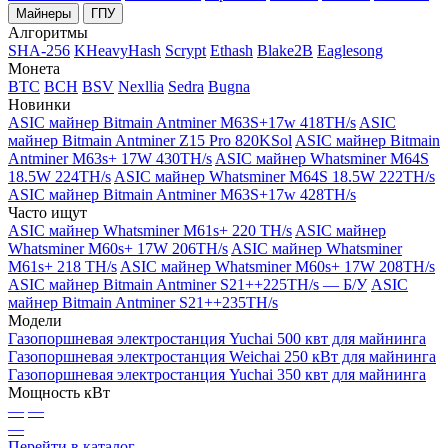
Майнеры
ГПУ
Алгоритмы
SHA-256
KHeavyHash
Scrypt
Ethash
Blake2B
Eaglesong
Монета
BTC
BCH
BSV
Nexllia
Sedra
Bugna
Новинки
ASIC майнер Bitmain Antminer M63S+17w 418TH/s
ASIC
майнер Bitmain Antminer Z15 Pro 820KSol
ASIC майнер Bitmain
Antminer M63s+ 17W 430TH/s
ASIC майнер Whatsminer M64S
18.5W 224TH/s
ASIC майнер Whatsminer M64S 18.5W 222TH/s
ASIC майнер Bitmain Antminer M63S+17w 428TH/s
Часто ищут
ASIC майнер Whatsminer M61s+ 220 TH/s
ASIC майнер
Whatsminer M60s+ 17W 206TH/s
ASIC майнер Whatsminer
M61s+ 218 TH/s
ASIC майнер Whatsminer M60s+ 17W 208TH/s
ASIC майнер Bitmain Antminer S21++225TH/s — Б/У
ASIC
майнер Bitmain Antminer S21++235TH/s
Модели
Газопоршневая электростанция Yuchai 500 квт для майнинга
Газопоршневая электростанция Weichai 250 кВт для майнинга
Газопоршневая электростанция Yuchai 350 квт для майнинга
Мощность кВт
—
—
—
Перейти в каталог