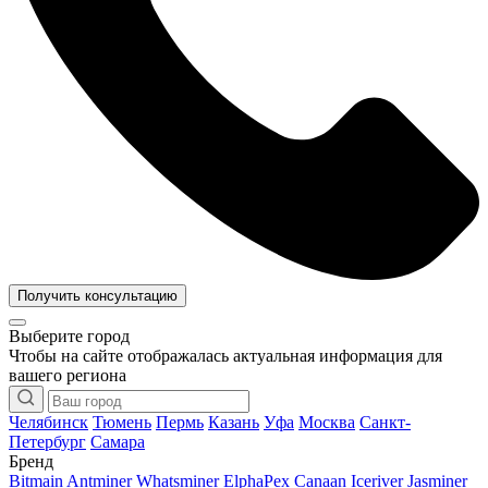
Получить консультацию
Выберите город
Чтобы на сайте отображалась актуальная информация для
вашего региона
Челябинск
Тюмень
Пермь
Казань
Уфа
Москва
Санкт-
Петербург
Самара
Бренд
Bitmain Antminer
Whatsminer
ElphaPex
Canaan
Iceriver
Jasminer