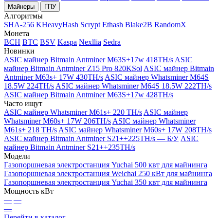
Майнеры
ГПУ
Алгоритмы
SHA-256
KHeavyHash
Scrypt
Ethash
Blake2B
RandomX
Монета
BCH
BTC
BSV
Kaspa
Nexllia
Sedra
Новинки
ASIC майнер Bitmain Antminer M63S+17w 418TH/s
ASIC
майнер Bitmain Antminer Z15 Pro 820KSol
ASIC майнер Bitmain
Antminer M63s+ 17W 430TH/s
ASIC майнер Whatsminer M64S
18.5W 224TH/s
ASIC майнер Whatsminer M64S 18.5W 222TH/s
ASIC майнер Bitmain Antminer M63S+17w 428TH/s
Часто ищут
ASIC майнер Whatsminer M61s+ 220 TH/s
ASIC майнер
Whatsminer M60s+ 17W 206TH/s
ASIC майнер Whatsminer
M61s+ 218 TH/s
ASIC майнер Whatsminer M60s+ 17W 208TH/s
ASIC майнер Bitmain Antminer S21++225TH/s — Б/У
ASIC
майнер Bitmain Antminer S21++235TH/s
Модели
Газопоршневая электростанция Yuchai 500 квт для майнинга
Газопоршневая электростанция Weichai 250 кВт для майнинга
Газопоршневая электростанция Yuchai 350 квт для майнинга
Мощность кВт
—
—
—
Перейти в каталог