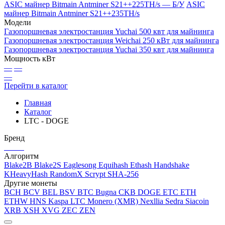
ASIC майнер Bitmain Antminer S21++225TH/s — Б/У
ASIC
майнер Bitmain Antminer S21++235TH/s
Модели
Газопоршневая электростанция Yuchai 500 квт для майнинга
Газопоршневая электростанция Weichai 250 кВт для майнинга
Газопоршневая электростанция Yuchai 350 квт для майнинга
Мощность кВт
—
—
—
Перейти в каталог
Главная
Каталог
LTC - DOGE
Бренд
Алгоритм
Blake2B
Blake2S
Eaglesong
Equihash
Ethash
Handshake
KHeavyHash
RandomX
Scrypt
SHA-256
Другие монеты
BCH
BCV
BEL
BSV
BTC
Bugna
CKB
DOGE
ETC
ETH
ETHW
HNS
Kaspa
LTC
Monero (XMR)
Nexllia
Sedra
Siacoin
XRB
XSH
XVG
ZEC
ZEN