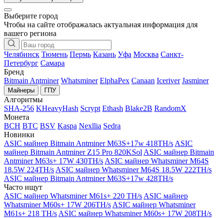
Выберите город
Чтобы на сайте отображалась актуальная информация для
вашего региона
Челябинск
Тюмень
Пермь
Казань
Уфа
Москва
Санкт-
Петербург
Самара
Бренд
Bitmain Antminer
Whatsminer
ElphaPex
Canaan
Iceriver
Jasminer
Майнеры
ГПУ
Алгоритмы
SHA-256
KHeavyHash
Scrypt
Ethash
Blake2B
RandomX
Монета
BCH
BTC
BSV
Kaspa
Nexllia
Sedra
Новинки
ASIC майнер Bitmain Antminer M63S+17w 418TH/s
ASIC
майнер Bitmain Antminer Z15 Pro 820KSol
ASIC майнер Bitmain
Antminer M63s+ 17W 430TH/s
ASIC майнер Whatsminer M64S
18.5W 224TH/s
ASIC майнер Whatsminer M64S 18.5W 222TH/s
ASIC майнер Bitmain Antminer M63S+17w 428TH/s
Часто ищут
ASIC майнер Whatsminer M61s+ 220 TH/s
ASIC майнер
Whatsminer M60s+ 17W 206TH/s
ASIC майнер Whatsminer
M61s+ 218 TH/s
ASIC майнер Whatsminer M60s+ 17W 208TH/s