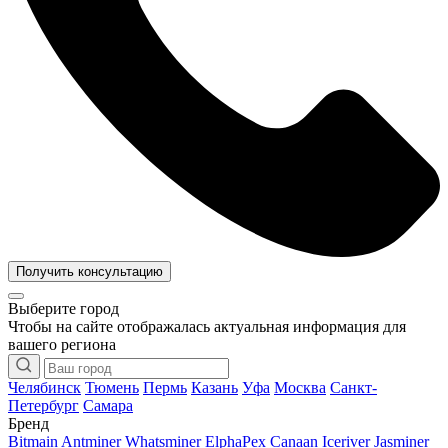
Получить консультацию
Выберите город
Чтобы на сайте отображалась актуальная информация для
вашего региона
Челябинск
Тюмень
Пермь
Казань
Уфа
Москва
Санкт-
Петербург
Самара
Бренд
Bitmain Antminer
Whatsminer
ElphaPex
Canaan
Iceriver
Jasminer