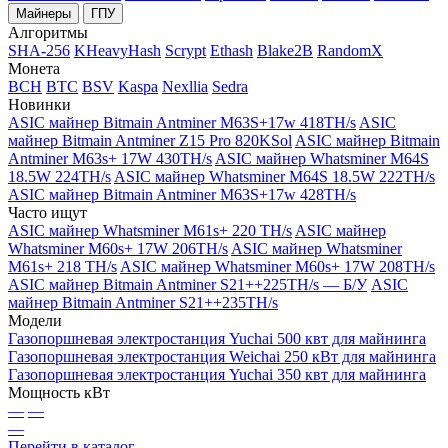
Майнеры
ГПУ
Алгоритмы
SHA-256
KHeavyHash
Scrypt
Ethash
Blake2B
RandomX
Монета
BCH
BTC
BSV
Kaspa
Nexllia
Sedra
Новинки
ASIC майнер Bitmain Antminer M63S+17w 418TH/s
ASIC
майнер Bitmain Antminer Z15 Pro 820KSol
ASIC майнер Bitmain
Antminer M63s+ 17W 430TH/s
ASIC майнер Whatsminer M64S
18.5W 224TH/s
ASIC майнер Whatsminer M64S 18.5W 222TH/s
ASIC майнер Bitmain Antminer M63S+17w 428TH/s
Часто ищут
ASIC майнер Whatsminer M61s+ 220 TH/s
ASIC майнер
Whatsminer M60s+ 17W 206TH/s
ASIC майнер Whatsminer
M61s+ 218 TH/s
ASIC майнер Whatsminer M60s+ 17W 208TH/s
ASIC майнер Bitmain Antminer S21++225TH/s — Б/У
ASIC
майнер Bitmain Antminer S21++235TH/s
Модели
Газопоршневая электростанция Yuchai 500 квт для майнинга
Газопоршневая электростанция Weichai 250 кВт для майнинга
Газопоршневая электростанция Yuchai 350 квт для майнинга
Мощность кВт
—
—
—
Перейти в каталог