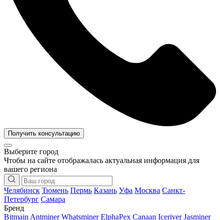
Получить консультацию
Выберите город
Чтобы на сайте отображалась актуальная информация для
вашего региона
Челябинск
Тюмень
Пермь
Казань
Уфа
Москва
Санкт-
Петербург
Самара
Бренд
Bitmain Antminer
Whatsminer
ElphaPex
Canaan
Iceriver
Jasminer