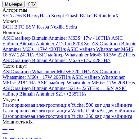
Майнеры
ГПУ
Алгоритмы
SHA-256
KHeavyHash
Scrypt
Ethash
Blake2B
RandomX
Монета
BCH
BTC
BSV
Kaspa
Nexllia
Sedra
Новинки
ASIC майнер Bitmain Antminer M63S+17w 418TH/s
ASIC
майнер Bitmain Antminer Z15 Pro 820KSol
ASIC майнер Bitmain
Antminer M63s+ 17W 430TH/s
ASIC майнер Whatsminer M64S
18.5W 224TH/s
ASIC майнер Whatsminer M64S 18.5W 222TH/s
ASIC майнер Bitmain Antminer M63S+17w 428TH/s
Часто ищут
ASIC майнер Whatsminer M61s+ 220 TH/s
ASIC майнер
Whatsminer M60s+ 17W 206TH/s
ASIC майнер Whatsminer
M61s+ 218 TH/s
ASIC майнер Whatsminer M60s+ 17W 208TH/s
ASIC майнер Bitmain Antminer S21++225TH/s — Б/У
ASIC
майнер Bitmain Antminer S21++235TH/s
Модели
Газопоршневая электростанция Yuchai 500 квт для майнинга
Газопоршневая электростанция Weichai 250 кВт для майнинга
Газопоршневая электростанция Yuchai 350 квт для майнинга
Мощность кВт
—
—
—
Перейти в каталог