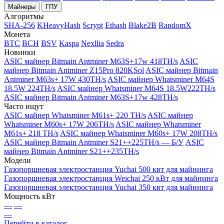
Майнеры
ГПУ
Алгоритмы
SHA-256
KHeavyHash
Scrypt
Ethash
Blake2B
RandomX
Монета
BTC
BCH
BSV
Kaspa
Nexllia
Sedra
Новинки
ASIC майнер Bitmain Antminer M63S+17w 418TH/s
ASIC
майнер Bitmain Antminer Z15Pro 820KSol
ASIC майнер Bitmain
Antminer M63s+ 17W 430TH/s
ASIC майнер Whatsminer M64S
18.5W 224TH/s
ASIC майнер Whatsminer M64S 18.5W222TH/s
ASIC майнер Bitmain Antminer M63S+17w 428TH/s
Часто ищут
ASIC майнер Whatsminer M61s+ 220 TH/s
ASIC майнер
Whatsminer M60s+ 17W 206TH/s
ASIC майнер Whatsminer
M61s+ 218 TH/s
ASIC майнер Whatsminer M60s+ 17W 208TH/s
ASIC майнер Bitmain Antminer S21++225TH/s — Б/У
ASIC
майнер Bitmain Antminer S21++235TH/s
Модели
Газопоршневая электростанция Yuchai 500 квт для майнинга
Газопоршневая электростанция Weichai 250 кВт для майнинга
Газопоршневая электростанция Yuchai 350 квт для майнинга
Мощность кВт
—
—
—
Перейти в каталог