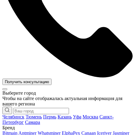
Получить консультацию
Выберите город
Чтобы на сайте отображалась актуальная информация для
вашего региона
Челябинск
Тюмень
Пермь
Казань
Уфа
Москва
Санкт-
Петербург
Самара
Бренд
Bitmain Antminer
Whatsminer
ElphaPex
Canaan
Iceriver
Jasminer