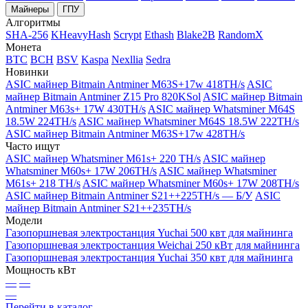
Майнеры
ГПУ
Алгоритмы
SHA-256
KHeavyHash
Scrypt
Ethash
Blake2B
RandomX
Монета
BTC
BCH
BSV
Kaspa
Nexllia
Sedra
Новинки
ASIC майнер Bitmain Antminer M63S+17w 418TH/s
ASIC
майнер Bitmain Antminer Z15 Pro 820KSol
ASIC майнер Bitmain
Antminer M63s+ 17W 430TH/s
ASIC майнер Whatsminer M64S
18.5W 224TH/s
ASIC майнер Whatsminer M64S 18.5W 222TH/s
ASIC майнер Bitmain Antminer M63S+17w 428TH/s
Часто ищут
ASIC майнер Whatsminer M61s+ 220 TH/s
ASIC майнер
Whatsminer M60s+ 17W 206TH/s
ASIC майнер Whatsminer
M61s+ 218 TH/s
ASIC майнер Whatsminer M60s+ 17W 208TH/s
ASIC майнер Bitmain Antminer S21++225TH/s — Б/У
ASIC
майнер Bitmain Antminer S21++235TH/s
Модели
Газопоршневая электростанция Yuchai 500 квт для майнинга
Газопоршневая электростанция Weichai 250 кВт для майнинга
Газопоршневая электростанция Yuchai 350 квт для майнинга
Мощность кВт
—
—
—
Перейти в каталог