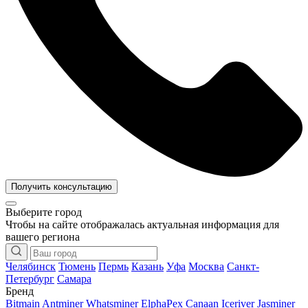
Получить консультацию
Выберите город
Чтобы на сайте отображалась актуальная информация для
вашего региона
Челябинск
Тюмень
Пермь
Казань
Уфа
Москва
Санкт-
Петербург
Самара
Бренд
Bitmain Antminer
Whatsminer
ElphaPex
Canaan
Iceriver
Jasminer