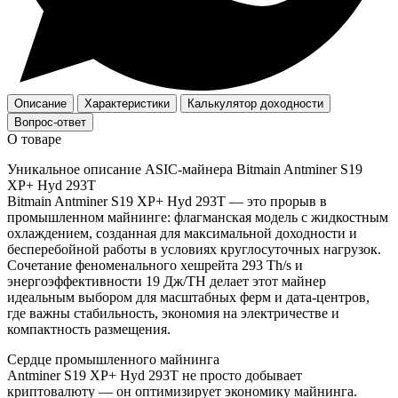
Описание
Характеристики
Калькулятор доходности
Вопрос-ответ
О товаре
Уникальное описание ASIC‑майнера Bitmain Antminer S19
XP+ Hyd 293T
Bitmain Antminer S19 XP+ Hyd 293T — это прорыв в
промышленном майнинге: флагманская модель с жидкостным
охлаждением, созданная для максимальной доходности и
бесперебойной работы в условиях круглосуточных нагрузок.
Сочетание феноменального хешрейта 293 Th/s и
энергоэффективности 19 Дж/TH делает этот майнер
идеальным выбором для масштабных ферм и дата‑центров,
где важны стабильность, экономия на электричестве и
компактность размещения.
Сердце промышленного майнинга
Antminer S19 XP+ Hyd 293T не просто добывает
криптовалюту — он оптимизирует экономику майнинга.