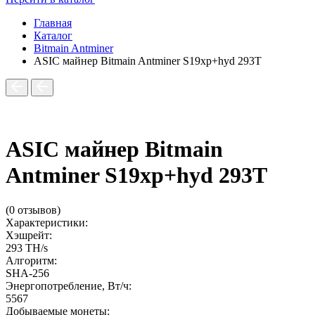
Главная
Каталог
Bitmain Antminer
ASIC майнер Bitmain Antminer S19xp+hyd 293T
ASIC майнер Bitmain
Antminer S19xp+hyd 293T
(0 отзывов)
Характеристики:
Хэшрейт:
293 TH/s
Алгоритм:
SHA-256
Энергопотребление, Вт/ч:
5567
Добываемые монеты: