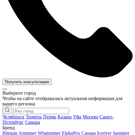
Получить консультацию
Выберите город
Чтобы на сайте отображалась актуальная информация для
вашего региона
Челябинск
Тюмень
Пермь
Казань
Уфа
Москва
Санкт-
Петербург
Самара
Бренд
Bitmain Antminer
Whatsminer
ElphaPex
Canaan
Iceriver
Jasminer