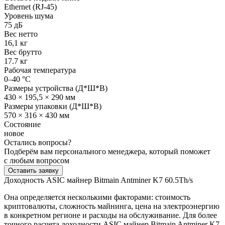
Ethernet (RJ‑45)
Уровень шума
75 дБ
Вес нетто
16,1 кг
Вес брутто
17.7 кг
Рабочая температура
0–40 °C
Размеры устройства (Д*Ш*В)
430 × 195,5 × 290 мм
Размеры упаковки (Д*Ш*В)
570 × 316 × 430 мм
Состояние
новое
Остались вопросы?
Подберём вам персонального менеджера, который поможет
с любым вопросом
Оставить заявку
Доходность ASIC майнер Bitmain Antminer K7 60.5Th/s
Она определяется несколькими факторами: стоимость
криптовалюты, сложность майнинга, цена на электроэнергию
в конкретном регионе и расходы на обслуживание. Для более
точного расчета доходности ASIC майнер Bitmain Antminer K7