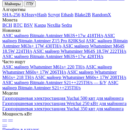
Майнеры
ГПУ
Алгоритмы
SHA-256
KHeavyHash
Scrypt
Ethash
Blake2B
RandomX
Монета
BCH
BTC
BSV
Kaspa
Nexllia
Sedra
Новинки
ASIC майнер Bitmain Antminer M63S+17w 418TH/s
ASIC
майнер Bitmain Antminer Z15 Pro 820KSol
ASIC майнер Bitmain
Antminer M63s+ 17W 430TH/s
ASIC майнер Whatsminer M64S
18.5W 224TH/s
ASIC майнер Whatsminer M64S 18.5W 222TH/s
ASIC майнер Bitmain Antminer M63S+17w 428TH/s
Часто ищут
ASIC майнер Whatsminer M61s+ 220 TH/s
ASIC майнер
Whatsminer M60s+ 17W 206TH/s
ASIC майнер Whatsminer
M61s+ 218 TH/s
ASIC майнер Whatsminer M60s+ 17W 208TH/s
ASIC майнер Bitmain Antminer S21++225TH/s — Б/У
ASIC
майнер Bitmain Antminer S21++235TH/s
Модели
Газопоршневая электростанция Yuchai 500 квт для майнинга
Газопоршневая электростанция Weichai 250 кВт для майнинга
Газопоршневая электростанция Yuchai 350 квт для майнинга
Мощность кВт
—
—
—
Перейти в каталог