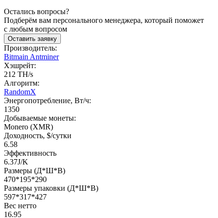
Остались вопросы?
Подберём вам персонального менеджера, который поможет
с любым вопросом
Оставить заявку
Производитель:
Bitmain Antminer
Хэшрейт:
212 TH/s
Алгоритм:
RandomX
Энергопотребление, Вт/ч:
1350
Добываемые монеты:
Monero (XMR)
Доходность, $/сутки
6.58
Эффективность
6.37J/K
Размеры (Д*Ш*В)
470*195*290
Размеры упаковки (Д*Ш*В)
597*317*427
Вес нетто
16.95