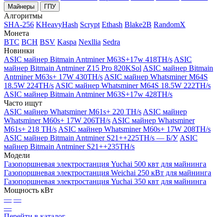
Майнеры
ГПУ
Алгоритмы
SHA-256
KHeavyHash
Scrypt
Ethash
Blake2B
RandomX
Монета
BTC
BCH
BSV
Kaspa
Nexllia
Sedra
Новинки
ASIC майнер Bitmain Antminer M63S+17w 418TH/s
ASIC
майнер Bitmain Antminer Z15 Pro 820KSol
ASIC майнер Bitmain
Antminer M63s+ 17W 430TH/s
ASIC майнер Whatsminer M64S
18.5W 224TH/s
ASIC майнер Whatsminer M64S 18.5W 222TH/s
ASIC майнер Bitmain Antminer M63S+17w 428TH/s
Часто ищут
ASIC майнер Whatsminer M61s+ 220 TH/s
ASIC майнер
Whatsminer M60s+ 17W 206TH/s
ASIC майнер Whatsminer
M61s+ 218 TH/s
ASIC майнер Whatsminer M60s+ 17W 208TH/s
ASIC майнер Bitmain Antminer S21++225TH/s — Б/У
ASIC
майнер Bitmain Antminer S21++235TH/s
Модели
Газопоршневая электростанция Yuchai 500 квт для майнинга
Газопоршневая электростанция Weichai 250 кВт для майнинга
Газопоршневая электростанция Yuchai 350 квт для майнинга
Мощность кВт
—
—
—
Перейти в каталог