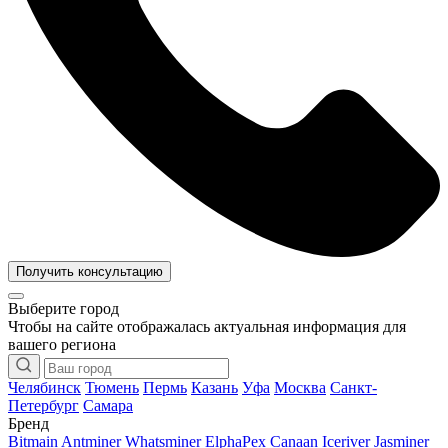
Получить консультацию
Выберите город
Чтобы на сайте отображалась актуальная информация для
вашего региона
Челябинск
Тюмень
Пермь
Казань
Уфа
Москва
Санкт-
Петербург
Самара
Бренд
Bitmain Antminer
Whatsminer
ElphaPex
Canaan
Iceriver
Jasminer