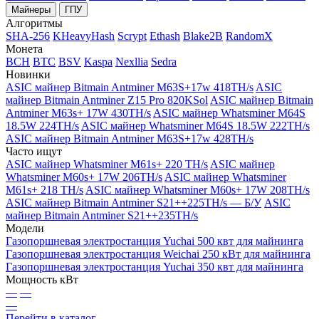
Майнеры
ГПУ
Алгоритмы
SHA-256
KHeavyHash
Scrypt
Ethash
Blake2B
RandomX
Монета
BCH
BTC
BSV
Kaspa
Nexllia
Sedra
Новинки
ASIC майнер Bitmain Antminer M63S+17w 418TH/s
ASIC
майнер Bitmain Antminer Z15 Pro 820KSol
ASIC майнер Bitmain
Antminer M63s+ 17W 430TH/s
ASIC майнер Whatsminer M64S
18.5W 224TH/s
ASIC майнер Whatsminer M64S 18.5W 222TH/s
ASIC майнер Bitmain Antminer M63S+17w 428TH/s
Часто ищут
ASIC майнер Whatsminer M61s+ 220 TH/s
ASIC майнер
Whatsminer M60s+ 17W 206TH/s
ASIC майнер Whatsminer
M61s+ 218 TH/s
ASIC майнер Whatsminer M60s+ 17W 208TH/s
ASIC майнер Bitmain Antminer S21++225TH/s — Б/У
ASIC
майнер Bitmain Antminer S21++235TH/s
Модели
Газопоршневая электростанция Yuchai 500 квт для майнинга
Газопоршневая электростанция Weichai 250 кВт для майнинга
Газопоршневая электростанция Yuchai 350 квт для майнинга
Мощность кВт
—
—
—
Перейти в каталог