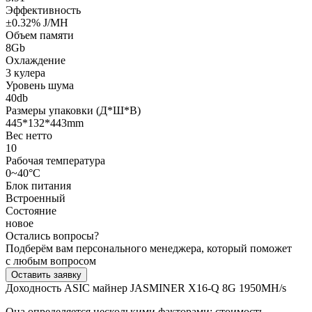
Эффективность
±0.32% J/MH
Объем памяти
8Gb
Охлаждение
3 кулера
Уровень шума
40db
Размеры упаковки (Д*Ш*В)
445*132*443mm
Вес нетто
10
Рабочая температура
0~40°C
Блок питания
Встроенный
Состояние
новое
Остались вопросы?
Подберём вам персонального менеджера, который поможет
с любым вопросом
Оставить заявку
Доходность ASIC майнер JASMINER X16-Q 8G 1950MH/s
Она определяется несколькими факторами: стоимость