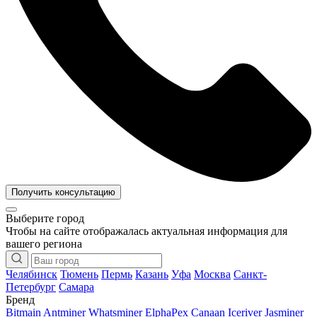
Получить консультацию
Выберите город
Чтобы на сайте отображалась актуальная информация для
вашего региона
Челябинск
Тюмень
Пермь
Казань
Уфа
Москва
Санкт-
Петербург
Самара
Бренд
Bitmain Antminer
Whatsminer
ElphaPex
Canaan
Iceriver
Jasminer