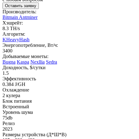
Оставить заявку
Производитель:
Bitmain Antminer
Хэшрейт:
8.3 TH/s
Алгоритм:
KHeavyHash
Энергопотребление, Вт/ч:
3400
Добываемые монеты:
Bugna
Kaspa
Nexllia
Sedra
Доходность, $/сутки
1.5
Эффективность
0.384 J/GH
Охлаждение
2 кулера
Блок питания
Встроенный
Уровень шума
75db
Релиз
2023
Размеры устройства (Д*Ш*В)