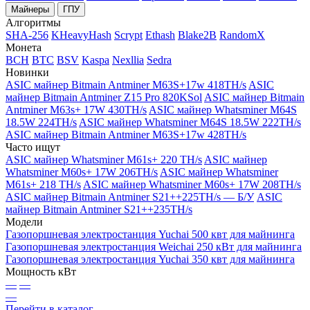
Майнеры
ГПУ
Алгоритмы
SHA-256
KHeavyHash
Scrypt
Ethash
Blake2B
RandomX
Монета
BCH
BTC
BSV
Kaspa
Nexllia
Sedra
Новинки
ASIC майнер Bitmain Antminer M63S+17w 418TH/s
ASIC
майнер Bitmain Antminer Z15 Pro 820KSol
ASIC майнер Bitmain
Antminer M63s+ 17W 430TH/s
ASIC майнер Whatsminer M64S
18.5W 224TH/s
ASIC майнер Whatsminer M64S 18.5W 222TH/s
ASIC майнер Bitmain Antminer M63S+17w 428TH/s
Часто ищут
ASIC майнер Whatsminer M61s+ 220 TH/s
ASIC майнер
Whatsminer M60s+ 17W 206TH/s
ASIC майнер Whatsminer
M61s+ 218 TH/s
ASIC майнер Whatsminer M60s+ 17W 208TH/s
ASIC майнер Bitmain Antminer S21++225TH/s — Б/У
ASIC
майнер Bitmain Antminer S21++235TH/s
Модели
Газопоршневая электростанция Yuchai 500 квт для майнинга
Газопоршневая электростанция Weichai 250 кВт для майнинга
Газопоршневая электростанция Yuchai 350 квт для майнинга
Мощность кВт
—
—
—
Перейти в каталог