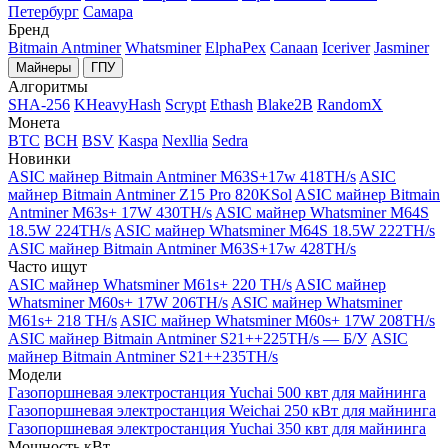
Петербург
Самара
Бренд
Bitmain Antminer
Whatsminer
ElphaPex
Canaan
Iceriver
Jasminer
Майнеры
ГПУ
Алгоритмы
SHA-256
KHeavyHash
Scrypt
Ethash
Blake2B
RandomX
Монета
BTC
BCH
BSV
Kaspa
Nexllia
Sedra
Новинки
ASIC майнер Bitmain Antminer M63S+17w 418TH/s
ASIC
майнер Bitmain Antminer Z15 Pro 820KSol
ASIC майнер Bitmain
Antminer M63s+ 17W 430TH/s
ASIC майнер Whatsminer M64S
18.5W 224TH/s
ASIC майнер Whatsminer M64S 18.5W 222TH/s
ASIC майнер Bitmain Antminer M63S+17w 428TH/s
Часто ищут
ASIC майнер Whatsminer M61s+ 220 TH/s
ASIC майнер
Whatsminer M60s+ 17W 206TH/s
ASIC майнер Whatsminer
M61s+ 218 TH/s
ASIC майнер Whatsminer M60s+ 17W 208TH/s
ASIC майнер Bitmain Antminer S21++225TH/s — Б/У
ASIC
майнер Bitmain Antminer S21++235TH/s
Модели
Газопоршневая электростанция Yuchai 500 квт для майнинга
Газопоршневая электростанция Weichai 250 кВт для майнинга
Газопоршневая электростанция Yuchai 350 квт для майнинга
Мощность кВт