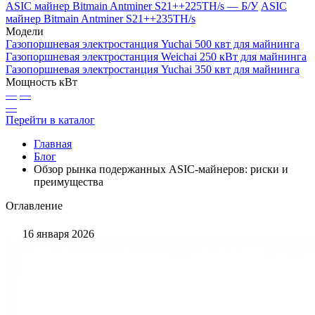
ASIC майнер Bitmain Antminer S21++225TH/s — Б/У
ASIC
майнер Bitmain Antminer S21++235TH/s
Модели
Газопоршневая электростанция Yuchai 500 квт для майнинга
Газопоршневая электростанция Weichai 250 кВт для майнинга
Газопоршневая электростанция Yuchai 350 квт для майнинга
Мощность кВт
—
—
—
Перейти в каталог
Главная
Блог
Обзор рынка подержанных ASIC-майнеров: риски и
преимущества
Оглавление
16 января 2026