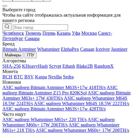
Выберите город
Чтобы на сайте отображалась актуальная информация для
вашего региона
Челябинск
Тюмень
Пермь
Казань
Уфа
Москва
Санкт-
Петербург
Самара
Бренд
Bitmain Antminer
Whatsminer
ElphaPex
Canaan
Iceriver
Jasminer
Майнеры
ГПУ
Алгоритмы
SHA-256
KHeavyHash
Scrypt
Ethash
Blake2B
RandomX
Монета
BCH
BTC
BSV
Kaspa
Nexllia
Sedra
Новинки
ASIC майнер Bitmain Antminer M63S+17w 418TH/s
ASIC
майнер Bitmain Antminer Z15 Pro 820KSol
ASIC майнер Bitmain
Antminer M63s+ 17W 430TH/s
ASIC майнер Whatsminer M64S
18.5W 224TH/s
ASIC майнер Whatsminer M64S 18.5W 222TH/s
ASIC майнер Bitmain Antminer M63S+17w 428TH/s
Часто ищут
ASIC майнер Whatsminer M61s+ 220 TH/s
ASIC майнер
Whatsminer M60s+ 17W 206TH/s
ASIC майнер Whatsminer
M61s+ 218 TH/s
ASIC майнер Whatsminer M60s+ 17W 208TH/s