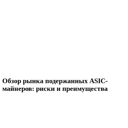
Обзор рынка подержанных ASIC-
майнеров: риски и преимущества
Рынок подержанных ASIC-майнеров активно развивается. В
2026 году интерес к асикам продолжает расти, потому что
майнинг остается одним из самых популярных способов
получения криптовалюты. Асик сегодня можно купить как
новым, так и на вторичном рынке. При этом поддержанных
решений становится всё больше, а данные о состоянии