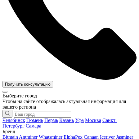
Получить консультацию
Выберите город
Чтобы на сайте отображалась актуальная информация для
вашего региона
Челябинск
Тюмень
Пермь
Казань
Уфа
Москва
Санкт-
Петербург
Самара
Бренд
Bitmain Antminer
Whatsminer
ElphaPex
Canaan
Iceriver
Jasminer