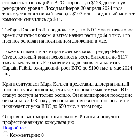
стоимость транзакций с BTC возросла до $128, достигнув
рекордного уровня. Доход майнеров 20 апреля 2024 года
также установил новый рекорд - $107 млн. На данный момент
комиссии снизились до $34.
Трейдер Doctor Profit предполагает, что BTC может некоторое
время двигаться боком, а затем начнет расти до $84 тыс. Его
прогноз основан на позитивном движении в мае.
Также оптимистичные прогнозы высказал трейдер Mister
Crypto, который видит вероятность роста биткоина до $117
тыс. к началу лета. Его мнение поддерживает аналитик
Captain Faibik, ожидающий рост BTC до $100 тыс. в мае 2024
года.
Криптоэнтузиаст Марк Каллен представил альтернативный
прогноз курса биткоина, считая, что новые максимумы BTC
станут доступны только осенью. Он анализировал поведение
биткоина в 2023 году для составления своего прогноза и не
исключает спуска BTC до $50 тыс. в этом году.
Отправьте ваш запрос касательно майнинга и получите
профессиональную консультацию
Подробнее
Комментарии:
0