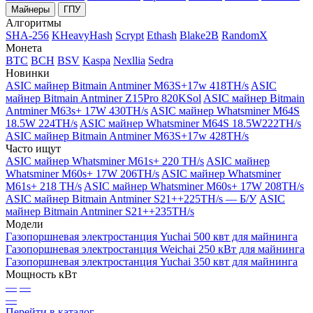
Майнеры
ГПУ
Алгоритмы
SHA-256
KHeavyHash
Scrypt
Ethash
Blake2B
RandomX
Монета
BTC
BCH
BSV
Kaspa
Nexllia
Sedra
Новинки
ASIC майнер Bitmain Antminer M63S+17w 418TH/s
ASIC
майнер Bitmain Antminer Z15Pro 820KSol
ASIC майнер Bitmain
Antminer M63s+ 17W 430TH/s
ASIC майнер Whatsminer M64S
18.5W 224TH/s
ASIC майнер Whatsminer M64S 18.5W222TH/s
ASIC майнер Bitmain Antminer M63S+17w 428TH/s
Часто ищут
ASIC майнер Whatsminer M61s+ 220 TH/s
ASIC майнер
Whatsminer M60s+ 17W 206TH/s
ASIC майнер Whatsminer
M61s+ 218 TH/s
ASIC майнер Whatsminer M60s+ 17W 208TH/s
ASIC майнер Bitmain Antminer S21++225TH/s — Б/У
ASIC
майнер Bitmain Antminer S21++235TH/s
Модели
Газопоршневая электростанция Yuchai 500 квт для майнинга
Газопоршневая электростанция Weichai 250 кВт для майнинга
Газопоршневая электростанция Yuchai 350 квт для майнинга
Мощность кВт
—
—
—
Перейти в каталог