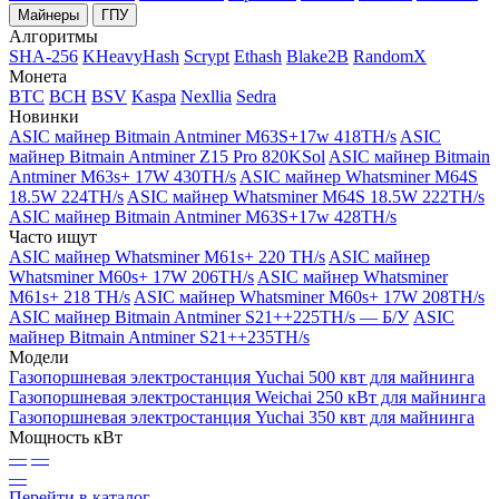
Майнеры
ГПУ
Алгоритмы
SHA-256
KHeavyHash
Scrypt
Ethash
Blake2B
RandomX
Монета
BTC
BCH
BSV
Kaspa
Nexllia
Sedra
Новинки
ASIC майнер Bitmain Antminer M63S+17w 418TH/s
ASIC
майнер Bitmain Antminer Z15 Pro 820KSol
ASIC майнер Bitmain
Antminer M63s+ 17W 430TH/s
ASIC майнер Whatsminer M64S
18.5W 224TH/s
ASIC майнер Whatsminer M64S 18.5W 222TH/s
ASIC майнер Bitmain Antminer M63S+17w 428TH/s
Часто ищут
ASIC майнер Whatsminer M61s+ 220 TH/s
ASIC майнер
Whatsminer M60s+ 17W 206TH/s
ASIC майнер Whatsminer
M61s+ 218 TH/s
ASIC майнер Whatsminer M60s+ 17W 208TH/s
ASIC майнер Bitmain Antminer S21++225TH/s — Б/У
ASIC
майнер Bitmain Antminer S21++235TH/s
Модели
Газопоршневая электростанция Yuchai 500 квт для майнинга
Газопоршневая электростанция Weichai 250 кВт для майнинга
Газопоршневая электростанция Yuchai 350 квт для майнинга
Мощность кВт
—
—
—
Перейти в каталог