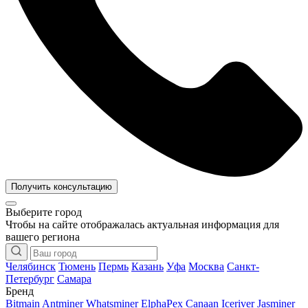
Получить консультацию
Выберите город
Чтобы на сайте отображалась актуальная информация для
вашего региона
Челябинск
Тюмень
Пермь
Казань
Уфа
Москва
Санкт-
Петербург
Самара
Бренд
Bitmain Antminer
Whatsminer
ElphaPex
Canaan
Iceriver
Jasminer