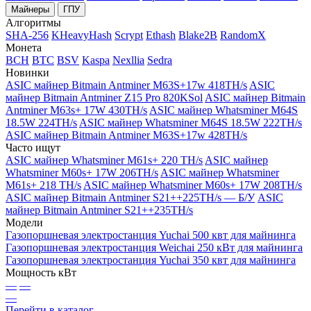
Майнеры
ГПУ
Алгоритмы
SHA-256
KHeavyHash
Scrypt
Ethash
Blake2B
RandomX
Монета
BCH
BTC
BSV
Kaspa
Nexllia
Sedra
Новинки
ASIC майнер Bitmain Antminer M63S+17w 418TH/s
ASIC
майнер Bitmain Antminer Z15 Pro 820KSol
ASIC майнер Bitmain
Antminer M63s+ 17W 430TH/s
ASIC майнер Whatsminer M64S
18.5W 224TH/s
ASIC майнер Whatsminer M64S 18.5W 222TH/s
ASIC майнер Bitmain Antminer M63S+17w 428TH/s
Часто ищут
ASIC майнер Whatsminer M61s+ 220 TH/s
ASIC майнер
Whatsminer M60s+ 17W 206TH/s
ASIC майнер Whatsminer
M61s+ 218 TH/s
ASIC майнер Whatsminer M60s+ 17W 208TH/s
ASIC майнер Bitmain Antminer S21++225TH/s — Б/У
ASIC
майнер Bitmain Antminer S21++235TH/s
Модели
Газопоршневая электростанция Yuchai 500 квт для майнинга
Газопоршневая электростанция Weichai 250 кВт для майнинга
Газопоршневая электростанция Yuchai 350 квт для майнинга
Мощность кВт
—
—
—
Перейти в каталог