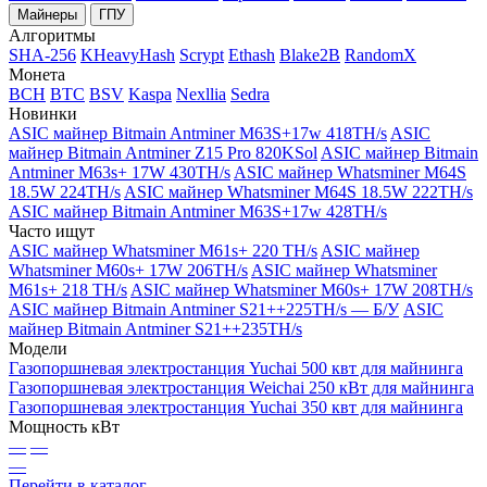
Майнеры
ГПУ
Алгоритмы
SHA-256
KHeavyHash
Scrypt
Ethash
Blake2B
RandomX
Монета
BCH
BTC
BSV
Kaspa
Nexllia
Sedra
Новинки
ASIC майнер Bitmain Antminer M63S+17w 418TH/s
ASIC
майнер Bitmain Antminer Z15 Pro 820KSol
ASIC майнер Bitmain
Antminer M63s+ 17W 430TH/s
ASIC майнер Whatsminer M64S
18.5W 224TH/s
ASIC майнер Whatsminer M64S 18.5W 222TH/s
ASIC майнер Bitmain Antminer M63S+17w 428TH/s
Часто ищут
ASIC майнер Whatsminer M61s+ 220 TH/s
ASIC майнер
Whatsminer M60s+ 17W 206TH/s
ASIC майнер Whatsminer
M61s+ 218 TH/s
ASIC майнер Whatsminer M60s+ 17W 208TH/s
ASIC майнер Bitmain Antminer S21++225TH/s — Б/У
ASIC
майнер Bitmain Antminer S21++235TH/s
Модели
Газопоршневая электростанция Yuchai 500 квт для майнинга
Газопоршневая электростанция Weichai 250 кВт для майнинга
Газопоршневая электростанция Yuchai 350 квт для майнинга
Мощность кВт
—
—
—
Перейти в каталог