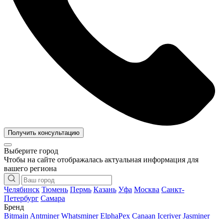
Получить консультацию
Выберите город
Чтобы на сайте отображалась актуальная информация для
вашего региона
Челябинск
Тюмень
Пермь
Казань
Уфа
Москва
Санкт-
Петербург
Самара
Бренд
Bitmain Antminer
Whatsminer
ElphaPex
Canaan
Iceriver
Jasminer