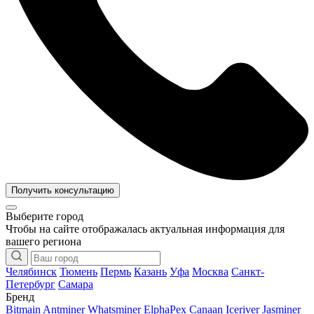
Получить консультацию
Выберите город
Чтобы на сайте отображалась актуальная информация для
вашего региона
Челябинск
Тюмень
Пермь
Казань
Уфа
Москва
Санкт-
Петербург
Самара
Бренд
Bitmain Antminer
Whatsminer
ElphaPex
Canaan
Iceriver
Jasminer