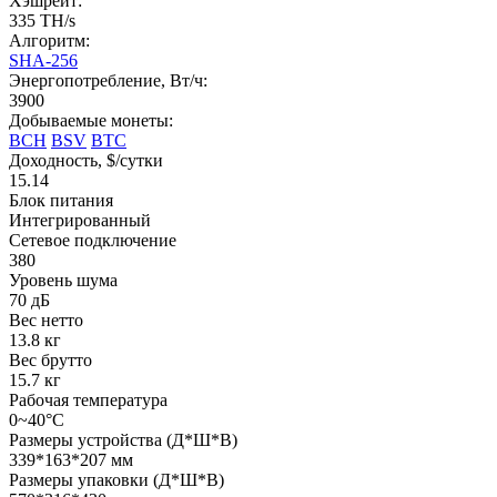
Хэшрейт:
335 TH/s
Алгоритм:
SHA-256
Энергопотребление, Вт/ч:
3900
Добываемые монеты:
BCH
BSV
BTC
Доходность, $/сутки
15.14
Блок питания
Интегрированный
Сетевое подключение
380
Уровень шума
70 дБ
Вес нетто
13.8 кг
Вес брутто
15.7 кг
Рабочая температура
0~40°C
Размеры устройства (Д*Ш*В)
339*163*207 мм
Размеры упаковки (Д*Ш*В)