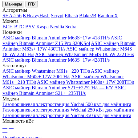
Майнеры
ГПУ
Алгоритмы
SHA-256
KHeavyHash
Scrypt
Ethash
Blake2B
RandomX
Монета
BCH
BTC
BSV
Kaspa
Nexllia
Sedra
Новинки
ASIC майнер Bitmain Antminer M63S+17w 418TH/s
ASIC
майнер Bitmain Antminer Z15 Pro 820KSol
ASIC майнер Bitmain
Antminer M63s+ 17W 430TH/s
ASIC майнер Whatsminer M64S
18.5W 224TH/s
ASIC майнер Whatsminer M64S 18.5W 222TH/s
ASIC майнер Bitmain Antminer M63S+17w 428TH/s
Часто ищут
ASIC майнер Whatsminer M61s+ 220 TH/s
ASIC майнер
Whatsminer M60s+ 17W 206TH/s
ASIC майнер Whatsminer
M61s+ 218 TH/s
ASIC майнер Whatsminer M60s+ 17W 208TH/s
ASIC майнер Bitmain Antminer S21++225TH/s — Б/У
ASIC
майнер Bitmain Antminer S21++235TH/s
Модели
Газопоршневая электростанция Yuchai 500 квт для майнинга
Газопоршневая электростанция Weichai 250 кВт для майнинга
Газопоршневая электростанция Yuchai 350 квт для майнинга
Мощность кВт
—
—
—
Перейти в каталог