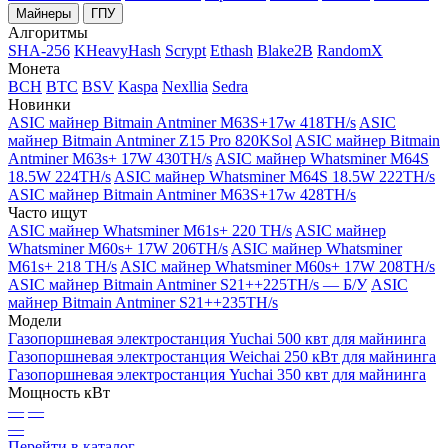
Майнеры
ГПУ
Алгоритмы
SHA-256
KHeavyHash
Scrypt
Ethash
Blake2B
RandomX
Монета
BCH
BTC
BSV
Kaspa
Nexllia
Sedra
Новинки
ASIC майнер Bitmain Antminer M63S+17w 418TH/s
ASIC
майнер Bitmain Antminer Z15 Pro 820KSol
ASIC майнер Bitmain
Antminer M63s+ 17W 430TH/s
ASIC майнер Whatsminer M64S
18.5W 224TH/s
ASIC майнер Whatsminer M64S 18.5W 222TH/s
ASIC майнер Bitmain Antminer M63S+17w 428TH/s
Часто ищут
ASIC майнер Whatsminer M61s+ 220 TH/s
ASIC майнер
Whatsminer M60s+ 17W 206TH/s
ASIC майнер Whatsminer
M61s+ 218 TH/s
ASIC майнер Whatsminer M60s+ 17W 208TH/s
ASIC майнер Bitmain Antminer S21++225TH/s — Б/У
ASIC
майнер Bitmain Antminer S21++235TH/s
Модели
Газопоршневая электростанция Yuchai 500 квт для майнинга
Газопоршневая электростанция Weichai 250 кВт для майнинга
Газопоршневая электростанция Yuchai 350 квт для майнинга
Мощность кВт
—
—
—
Перейти в каталог