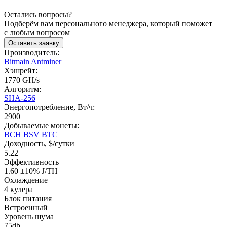
Остались вопросы?
Подберём вам персонального менеджера, который поможет
с любым вопросом
Оставить заявку
Производитель:
Bitmain Antminer
Хэшрейт:
1770 GH/s
Алгоритм:
SHA-256
Энергопотребление, Вт/ч:
2900
Добываемые монеты:
BCH
BSV
BTC
Доходность, $/сутки
5.22
Эффективность
1.60 ±10% J/TH
Охлаждение
4 кулера
Блок питания
Встроенный
Уровень шума
75db