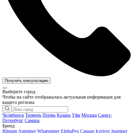
Получить консультацию
Выберите город
Чтобы на сайте отображалась актуальная информация для
вашего региона
Челябинск
Тюмень
Пермь
Казань
Уфа
Москва
Санкт-
Петербург
Самара
Бренд
Bitmain Antminer
Whatsminer
ElphaPex
Canaan
Iceriver
Jasminer