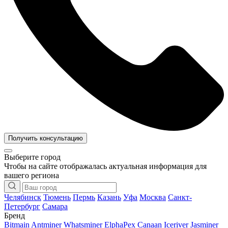
Получить консультацию
Выберите город
Чтобы на сайте отображалась актуальная информация для
вашего региона
Челябинск
Тюмень
Пермь
Казань
Уфа
Москва
Санкт-
Петербург
Самара
Бренд
Bitmain Antminer
Whatsminer
ElphaPex
Canaan
Iceriver
Jasminer