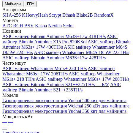
Майнеры
ГПУ
Алгоритмы
SHA-256
KHeavyHash
Scrypt
Ethash
Blake2B
RandomX
Монета
BTC
BCH
BSV
Kaspa
Nexllia
Sedra
Новинки
ASIC майнер Bitmain Antminer M63S+17w 418TH/s
ASIC
майнер Bitmain Antminer Z15 Pro 820KSol
ASIC майнер Bitmain
Antminer M63s+ 17W 430TH/s
ASIC майнер Whatsminer M64S
18.5W 224TH/s
ASIC майнер Whatsminer M64S 18.5W 222TH/s
ASIC майнер Bitmain Antminer M63S+17w 428TH/s
Часто ищут
ASIC майнер Whatsminer M61s+ 220 TH/s
ASIC майнер
Whatsminer M60s+ 17W 206TH/s
ASIC майнер Whatsminer
M61s+ 218 TH/s
ASIC майнер Whatsminer M60s+ 17W 208TH/s
ASIC майнер Bitmain Antminer S21++225TH/s — Б/У
ASIC
майнер Bitmain Antminer S21++235TH/s
Модели
Газопоршневая электростанция Yuchai 500 квт для майнинга
Газопоршневая электростанция Weichai 250 кВт для майнинга
Газопоршневая электростанция Yuchai 350 квт для майнинга
Мощность кВт
—
—
—
Перейти в каталог