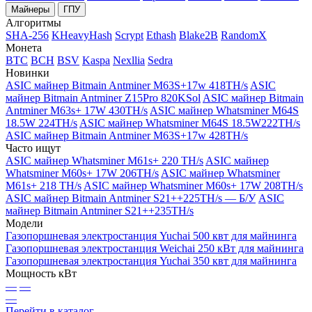
Майнеры
ГПУ
Алгоритмы
SHA-256
KHeavyHash
Scrypt
Ethash
Blake2B
RandomX
Монета
BTC
BCH
BSV
Kaspa
Nexllia
Sedra
Новинки
ASIC майнер Bitmain Antminer M63S+17w 418TH/s
ASIC
майнер Bitmain Antminer Z15Pro 820KSol
ASIC майнер Bitmain
Antminer M63s+ 17W 430TH/s
ASIC майнер Whatsminer M64S
18.5W 224TH/s
ASIC майнер Whatsminer M64S 18.5W222TH/s
ASIC майнер Bitmain Antminer M63S+17w 428TH/s
Часто ищут
ASIC майнер Whatsminer M61s+ 220 TH/s
ASIC майнер
Whatsminer M60s+ 17W 206TH/s
ASIC майнер Whatsminer
M61s+ 218 TH/s
ASIC майнер Whatsminer M60s+ 17W 208TH/s
ASIC майнер Bitmain Antminer S21++225TH/s — Б/У
ASIC
майнер Bitmain Antminer S21++235TH/s
Модели
Газопоршневая электростанция Yuchai 500 квт для майнинга
Газопоршневая электростанция Weichai 250 кВт для майнинга
Газопоршневая электростанция Yuchai 350 квт для майнинга
Мощность кВт
—
—
—
Перейти в каталог