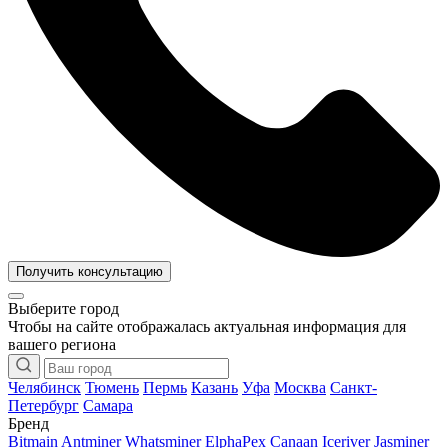
Получить консультацию
Выберите город
Чтобы на сайте отображалась актуальная информация для
вашего региона
Челябинск
Тюмень
Пермь
Казань
Уфа
Москва
Санкт-
Петербург
Самара
Бренд
Bitmain Antminer
Whatsminer
ElphaPex
Canaan
Iceriver
Jasminer