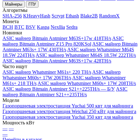
Майнеры
ГПУ
Алгоритмы
SHA-256
KHeavyHash
Scrypt
Ethash
Blake2B
RandomX
Монета
BCH
BTC
BSV
Kaspa
Nexllia
Sedra
Новинки
ASIC майнер Bitmain Antminer M63S+17w 418TH/s
ASIC
майнер Bitmain Antminer Z15 Pro 820KSol
ASIC майнер Bitmain
Antminer M63s+ 17W 430TH/s
ASIC майнер Whatsminer M64S
18.5W 224TH/s
ASIC майнер Whatsminer M64S 18.5W 222TH/s
ASIC майнер Bitmain Antminer M63S+17w 428TH/s
Часто ищут
ASIC майнер Whatsminer M61s+ 220 TH/s
ASIC майнер
Whatsminer M60s+ 17W 206TH/s
ASIC майнер Whatsminer
M61s+ 218 TH/s
ASIC майнер Whatsminer M60s+ 17W 208TH/s
ASIC майнер Bitmain Antminer S21++225TH/s — Б/У
ASIC
майнер Bitmain Antminer S21++235TH/s
Модели
Газопоршневая электростанция Yuchai 500 квт для майнинга
Газопоршневая электростанция Weichai 250 кВт для майнинга
Газопоршневая электростанция Yuchai 350 квт для майнинга
Мощность кВт
—
—
—
Перейти в каталог