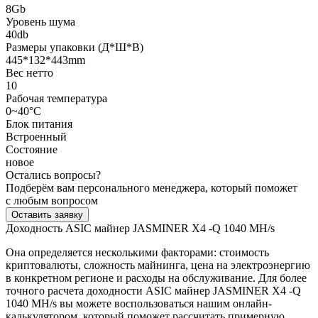
8Gb
Уровень шума
40db
Размеры упаковки (Д*Ш*В)
445*132*443mm
Вес нетто
10
Рабочая температура
0~40°C
Блок питания
Встроенный
Состояние
новое
Остались вопросы?
Подберём вам персонального менеджера, который поможет
с любым вопросом
Оставить заявку
Доходность ASIC майнер JASMINER X4 -Q 1040 MH/s
Она определяется несколькими факторами: стоимость
криптовалюты, сложность майнинга, цена на электроэнергию
в конкретном регионе и расходы на обслуживание. Для более
точного расчета доходности ASIC майнер JASMINER X4 -Q
1040 MH/s вы можете воспользоваться нашим онлайн-
калькулятором, который поможет рассчитать примерную