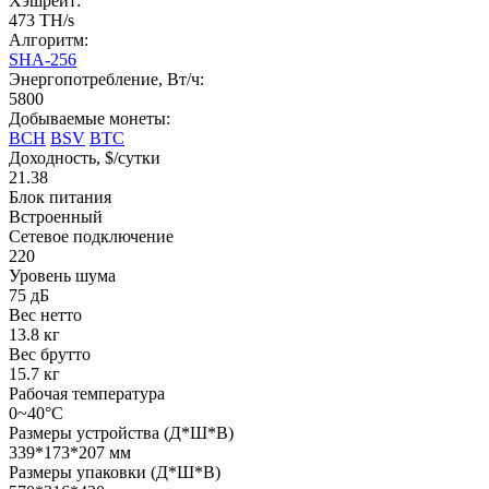
Хэшрейт:
473 TH/s
Алгоритм:
SHA-256
Энергопотребление, Вт/ч:
5800
Добываемые монеты:
BCH
BSV
BTC
Доходность, $/сутки
21.38
Блок питания
Встроенный
Сетевое подключение
220
Уровень шума
75 дБ
Вес нетто
13.8 кг
Вес брутто
15.7 кг
Рабочая температура
0~40°C
Размеры устройства (Д*Ш*В)
339*173*207 мм
Размеры упаковки (Д*Ш*В)