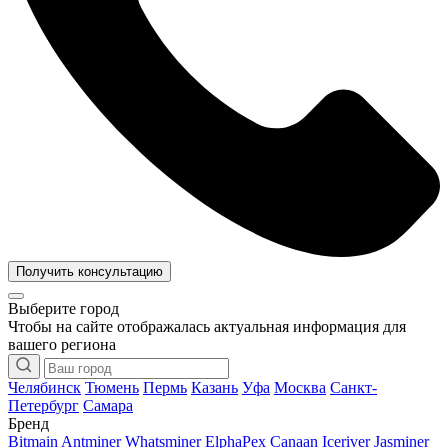
Получить консультацию
Выберите город
Чтобы на сайте отображалась актуальная информация для
вашего региона
Челябинск
Тюмень
Пермь
Казань
Уфа
Москва
Санкт-
Петербург
Самара
Бренд
Bitmain Antminer
Whatsminer
ElphaPex
Canaan
Iceriver
Jasminer