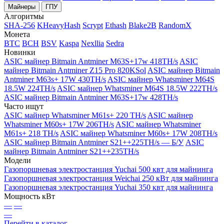
Майнеры
ГПУ
Алгоритмы
SHA-256
KHeavyHash
Scrypt
Ethash
Blake2B
RandomX
Монета
BTC
BCH
BSV
Kaspa
Nexllia
Sedra
Новинки
ASIC майнер Bitmain Antminer M63S+17w 418TH/s
ASIC
майнер Bitmain Antminer Z15 Pro 820KSol
ASIC майнер Bitmain
Antminer M63s+ 17W 430TH/s
ASIC майнер Whatsminer M64S
18.5W 224TH/s
ASIC майнер Whatsminer M64S 18.5W 222TH/s
ASIC майнер Bitmain Antminer M63S+17w 428TH/s
Часто ищут
ASIC майнер Whatsminer M61s+ 220 TH/s
ASIC майнер
Whatsminer M60s+ 17W 206TH/s
ASIC майнер Whatsminer
M61s+ 218 TH/s
ASIC майнер Whatsminer M60s+ 17W 208TH/s
ASIC майнер Bitmain Antminer S21++225TH/s — Б/У
ASIC
майнер Bitmain Antminer S21++235TH/s
Модели
Газопоршневая электростанция Yuchai 500 квт для майнинга
Газопоршневая электростанция Weichai 250 кВт для майнинга
Газопоршневая электростанция Yuchai 350 квт для майнинга
Мощность кВт
—
—
—
Перейти в каталог