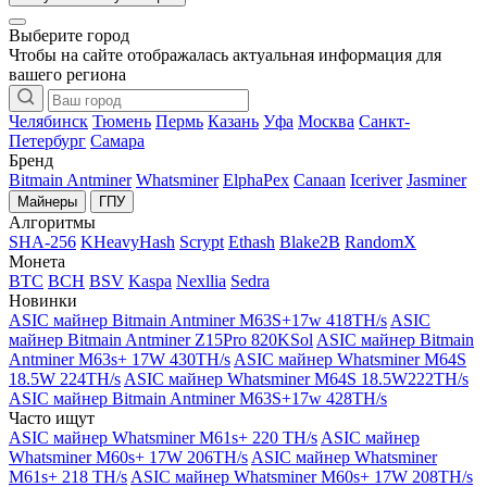
Выберите город
Чтобы на сайте отображалась актуальная информация для
вашего региона
Челябинск
Тюмень
Пермь
Казань
Уфа
Москва
Санкт-
Петербург
Самара
Бренд
Bitmain Antminer
Whatsminer
ElphaPex
Canaan
Iceriver
Jasminer
Майнеры
ГПУ
Алгоритмы
SHA-256
KHeavyHash
Scrypt
Ethash
Blake2B
RandomX
Монета
BTC
BCH
BSV
Kaspa
Nexllia
Sedra
Новинки
ASIC майнер Bitmain Antminer M63S+17w 418TH/s
ASIC
майнер Bitmain Antminer Z15Pro 820KSol
ASIC майнер Bitmain
Antminer M63s+ 17W 430TH/s
ASIC майнер Whatsminer M64S
18.5W 224TH/s
ASIC майнер Whatsminer M64S 18.5W222TH/s
ASIC майнер Bitmain Antminer M63S+17w 428TH/s
Часто ищут
ASIC майнер Whatsminer M61s+ 220 TH/s
ASIC майнер
Whatsminer M60s+ 17W 206TH/s
ASIC майнер Whatsminer
M61s+ 218 TH/s
ASIC майнер Whatsminer M60s+ 17W 208TH/s