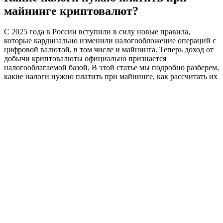
майнинге криптовалют?
С 2025 года в России вступили в силу новые правила,
которые кардинально изменили налогообложение операций с
цифровой валютой, в том числе и майнинга. Теперь доход от
добычи криптовалюты официально признается
налогооблагаемой базой. В этой статье мы подробно разберем,
какие налоги нужно платить при майнинге, как рассчитать их
суммы и избежать ответственности за нарушение
законодательства РФ.
Правовой статус майнинга и
налогооблагаемая база
Согласно новому законодательству, майнинг признается
деятельностью по добыче виртуальных активов.
Криптовалюта рассматривается как имущество, а значит,
доход от ее создания и последующей продажи подлежит
декларированию. Это означает, что каждый майнер, будь то
физическое или юридическое лицо, должно учитывать свои
прибыли и платить с них налог.