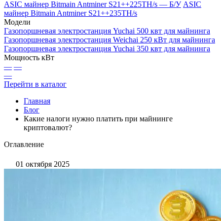
ASIC майнер Bitmain Antminer S21++225TH/s — Б/У
ASIC
майнер Bitmain Antminer S21++235TH/s
Модели
Газопоршневая электростанция Yuchai 500 квт для майнинга
Газопоршневая электростанция Weichai 250 кВт для майнинга
Газопоршневая электростанция Yuchai 350 квт для майнинга
Мощность кВт
—
—
—
Перейти в каталог
Главная
Блог
Какие налоги нужно платить при майнинге
криптовалют?
Оглавление
01 октября 2025