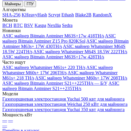
Майнеры
ГПУ
Алгоритмы
SHA-256
KHeavyHash
Scrypt
Ethash
Blake2B
RandomX
Монета
BCH
BTC
BSV
Kaspa
Nexllia
Sedra
Новинки
ASIC майнер Bitmain Antminer M63S+17w 418TH/s
ASIC
майнер Bitmain Antminer Z15 Pro 820KSol
ASIC майнер Bitmain
Antminer M63s+ 17W 430TH/s
ASIC майнер Whatsminer M64S
18.5W 224TH/s
ASIC майнер Whatsminer M64S 18.5W 222TH/s
ASIC майнер Bitmain Antminer M63S+17w 428TH/s
Часто ищут
ASIC майнер Whatsminer M61s+ 220 TH/s
ASIC майнер
Whatsminer M60s+ 17W 206TH/s
ASIC майнер Whatsminer
M61s+ 218 TH/s
ASIC майнер Whatsminer M60s+ 17W 208TH/s
ASIC майнер Bitmain Antminer S21++225TH/s — Б/У
ASIC
майнер Bitmain Antminer S21++235TH/s
Модели
Газопоршневая электростанция Yuchai 500 квт для майнинга
Газопоршневая электростанция Weichai 250 кВт для майнинга
Газопоршневая электростанция Yuchai 350 квт для майнинга
Мощность кВт
—
—
—
Перейти в каталог