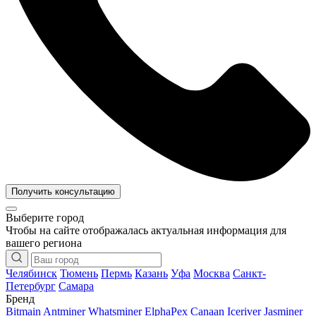
Получить консультацию
Выберите город
Чтобы на сайте отображалась актуальная информация для
вашего региона
Челябинск
Тюмень
Пермь
Казань
Уфа
Москва
Санкт-
Петербург
Самара
Бренд
Bitmain Antminer
Whatsminer
ElphaPex
Canaan
Iceriver
Jasminer