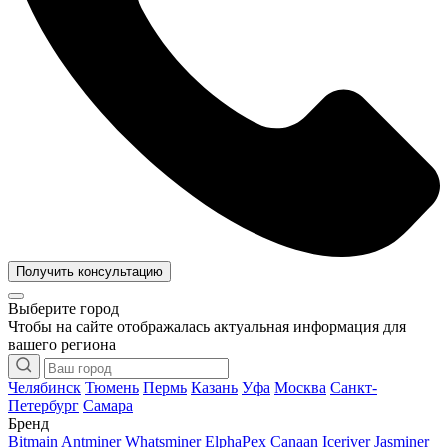
Получить консультацию
Выберите город
Чтобы на сайте отображалась актуальная информация для
вашего региона
Челябинск
Тюмень
Пермь
Казань
Уфа
Москва
Санкт-
Петербург
Самара
Бренд
Bitmain Antminer
Whatsminer
ElphaPex
Canaan
Iceriver
Jasminer