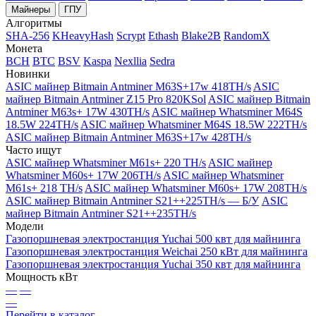
Майнеры
ГПУ
Алгоритмы
SHA-256
KHeavyHash
Scrypt
Ethash
Blake2B
RandomX
Монета
BCH
BTC
BSV
Kaspa
Nexllia
Sedra
Новинки
ASIC майнер Bitmain Antminer M63S+17w 418TH/s
ASIC
майнер Bitmain Antminer Z15 Pro 820KSol
ASIC майнер Bitmain
Antminer M63s+ 17W 430TH/s
ASIC майнер Whatsminer M64S
18.5W 224TH/s
ASIC майнер Whatsminer M64S 18.5W 222TH/s
ASIC майнер Bitmain Antminer M63S+17w 428TH/s
Часто ищут
ASIC майнер Whatsminer M61s+ 220 TH/s
ASIC майнер
Whatsminer M60s+ 17W 206TH/s
ASIC майнер Whatsminer
M61s+ 218 TH/s
ASIC майнер Whatsminer M60s+ 17W 208TH/s
ASIC майнер Bitmain Antminer S21++225TH/s — Б/У
ASIC
майнер Bitmain Antminer S21++235TH/s
Модели
Газопоршневая электростанция Yuchai 500 квт для майнинга
Газопоршневая электростанция Weichai 250 кВт для майнинга
Газопоршневая электростанция Yuchai 350 квт для майнинга
Мощность кВт
—
—
—
Перейти в каталог