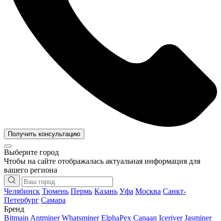
Получить консультацию
Выберите город
Чтобы на сайте отображалась актуальная информация для
вашего региона
Челябинск
Тюмень
Пермь
Казань
Уфа
Москва
Санкт-
Петербург
Самара
Бренд
Bitmain Antminer
Whatsminer
ElphaPex
Canaan
Iceriver
Jasminer