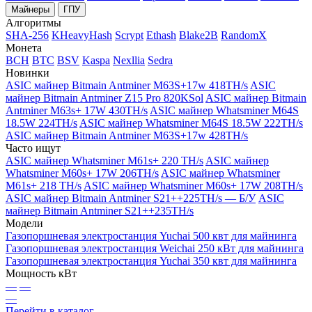
Майнеры
ГПУ
Алгоритмы
SHA-256
KHeavyHash
Scrypt
Ethash
Blake2B
RandomX
Монета
BCH
BTC
BSV
Kaspa
Nexllia
Sedra
Новинки
ASIC майнер Bitmain Antminer M63S+17w 418TH/s
ASIC
майнер Bitmain Antminer Z15 Pro 820KSol
ASIC майнер Bitmain
Antminer M63s+ 17W 430TH/s
ASIC майнер Whatsminer M64S
18.5W 224TH/s
ASIC майнер Whatsminer M64S 18.5W 222TH/s
ASIC майнер Bitmain Antminer M63S+17w 428TH/s
Часто ищут
ASIC майнер Whatsminer M61s+ 220 TH/s
ASIC майнер
Whatsminer M60s+ 17W 206TH/s
ASIC майнер Whatsminer
M61s+ 218 TH/s
ASIC майнер Whatsminer M60s+ 17W 208TH/s
ASIC майнер Bitmain Antminer S21++225TH/s — Б/У
ASIC
майнер Bitmain Antminer S21++235TH/s
Модели
Газопоршневая электростанция Yuchai 500 квт для майнинга
Газопоршневая электростанция Weichai 250 кВт для майнинга
Газопоршневая электростанция Yuchai 350 квт для майнинга
Мощность кВт
—
—
—
Перейти в каталог