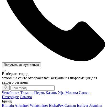
Получить консультацию
Выберите город
Чтобы на сайте отображалась актуальная информация для
вашего региона
Челябинск
Тюмень
Пермь
Казань
Уфа
Москва
Санкт-
Петербург
Самара
Бренд
Bitmain Antminer
Whatsminer
ElphaPex
Canaan
Iceriver
Jasminer