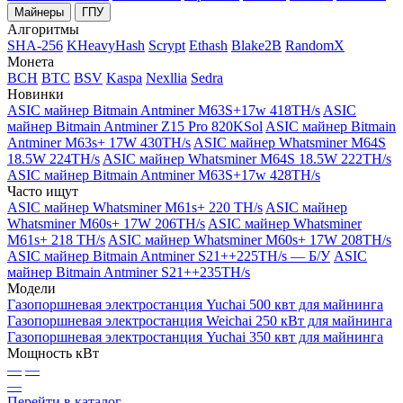
Майнеры
ГПУ
Алгоритмы
SHA-256
KHeavyHash
Scrypt
Ethash
Blake2B
RandomX
Монета
BCH
BTC
BSV
Kaspa
Nexllia
Sedra
Новинки
ASIC майнер Bitmain Antminer M63S+17w 418TH/s
ASIC
майнер Bitmain Antminer Z15 Pro 820KSol
ASIC майнер Bitmain
Antminer M63s+ 17W 430TH/s
ASIC майнер Whatsminer M64S
18.5W 224TH/s
ASIC майнер Whatsminer M64S 18.5W 222TH/s
ASIC майнер Bitmain Antminer M63S+17w 428TH/s
Часто ищут
ASIC майнер Whatsminer M61s+ 220 TH/s
ASIC майнер
Whatsminer M60s+ 17W 206TH/s
ASIC майнер Whatsminer
M61s+ 218 TH/s
ASIC майнер Whatsminer M60s+ 17W 208TH/s
ASIC майнер Bitmain Antminer S21++225TH/s — Б/У
ASIC
майнер Bitmain Antminer S21++235TH/s
Модели
Газопоршневая электростанция Yuchai 500 квт для майнинга
Газопоршневая электростанция Weichai 250 кВт для майнинга
Газопоршневая электростанция Yuchai 350 квт для майнинга
Мощность кВт
—
—
—
Перейти в каталог