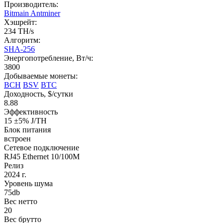
Производитель:
Bitmain Antminer
Хэшрейт:
234 TH/s
Алгоритм:
SHA-256
Энергопотребление, Вт/ч:
3800
Добываемые монеты:
BCH
BSV
BTC
Доходность, $/сутки
8.88
Эффективность
15 ±5% J/TH
Блок питания
встроен
Cетевое подключение
RJ45 Ethernet 10/100M
Релиз
2024 г.
Уровень шума
75db
Вес нетто
20
Вес брутто