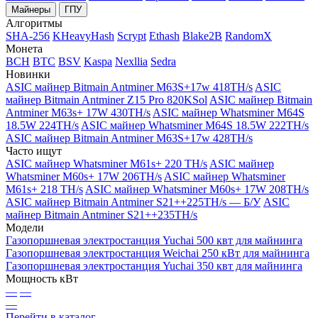
Майнеры
ГПУ
Алгоритмы
SHA-256
KHeavyHash
Scrypt
Ethash
Blake2B
RandomX
Монета
BCH
BTC
BSV
Kaspa
Nexllia
Sedra
Новинки
ASIC майнер Bitmain Antminer M63S+17w 418TH/s
ASIC
майнер Bitmain Antminer Z15 Pro 820KSol
ASIC майнер Bitmain
Antminer M63s+ 17W 430TH/s
ASIC майнер Whatsminer M64S
18.5W 224TH/s
ASIC майнер Whatsminer M64S 18.5W 222TH/s
ASIC майнер Bitmain Antminer M63S+17w 428TH/s
Часто ищут
ASIC майнер Whatsminer M61s+ 220 TH/s
ASIC майнер
Whatsminer M60s+ 17W 206TH/s
ASIC майнер Whatsminer
M61s+ 218 TH/s
ASIC майнер Whatsminer M60s+ 17W 208TH/s
ASIC майнер Bitmain Antminer S21++225TH/s — Б/У
ASIC
майнер Bitmain Antminer S21++235TH/s
Модели
Газопоршневая электростанция Yuchai 500 квт для майнинга
Газопоршневая электростанция Weichai 250 кВт для майнинга
Газопоршневая электростанция Yuchai 350 квт для майнинга
Мощность кВт
—
—
—
Перейти в каталог