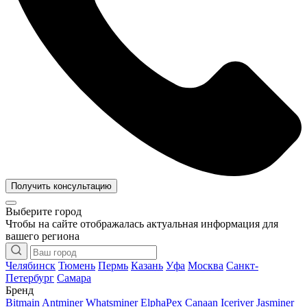
Получить консультацию
Выберите город
Чтобы на сайте отображалась актуальная информация для
вашего региона
Челябинск
Тюмень
Пермь
Казань
Уфа
Москва
Санкт-
Петербург
Самара
Бренд
Bitmain Antminer
Whatsminer
ElphaPex
Canaan
Iceriver
Jasminer