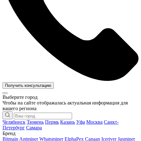
Получить консультацию
Выберите город
Чтобы на сайте отображалась актуальная информация для
вашего региона
Челябинск
Тюмень
Пермь
Казань
Уфа
Москва
Санкт-
Петербург
Самара
Бренд
Bitmain Antminer
Whatsminer
ElphaPex
Canaan
Iceriver
Jasminer