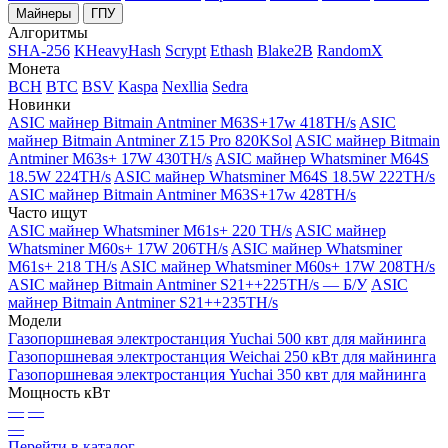
Майнеры
ГПУ
Алгоритмы
SHA-256
KHeavyHash
Scrypt
Ethash
Blake2B
RandomX
Монета
BCH
BTC
BSV
Kaspa
Nexllia
Sedra
Новинки
ASIC майнер Bitmain Antminer M63S+17w 418TH/s
ASIC
майнер Bitmain Antminer Z15 Pro 820KSol
ASIC майнер Bitmain
Antminer M63s+ 17W 430TH/s
ASIC майнер Whatsminer M64S
18.5W 224TH/s
ASIC майнер Whatsminer M64S 18.5W 222TH/s
ASIC майнер Bitmain Antminer M63S+17w 428TH/s
Часто ищут
ASIC майнер Whatsminer M61s+ 220 TH/s
ASIC майнер
Whatsminer M60s+ 17W 206TH/s
ASIC майнер Whatsminer
M61s+ 218 TH/s
ASIC майнер Whatsminer M60s+ 17W 208TH/s
ASIC майнер Bitmain Antminer S21++225TH/s — Б/У
ASIC
майнер Bitmain Antminer S21++235TH/s
Модели
Газопоршневая электростанция Yuchai 500 квт для майнинга
Газопоршневая электростанция Weichai 250 кВт для майнинга
Газопоршневая электростанция Yuchai 350 квт для майнинга
Мощность кВт
—
—
—
Перейти в каталог